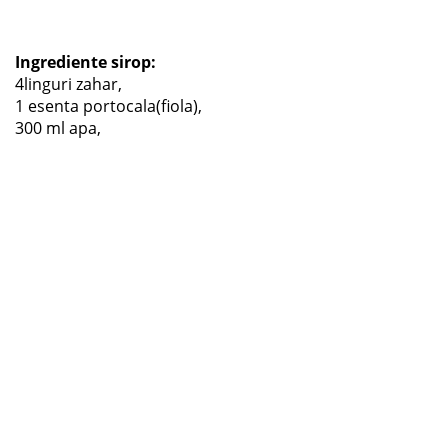
Ingrediente sirop:
4linguri zahar,
1 esenta portocala(fiola),
300 ml apa,