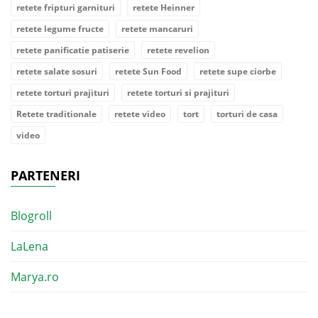
retete fripturi garnituri
retete Heinner
retete legume fructe
retete mancaruri
retete panificatie patiserie
retete revelion
retete salate sosuri
retete Sun Food
retete supe ciorbe
retete torturi prajituri
retete torturi si prajituri
Retete traditionale
retete video
tort
torturi de casa
video
PARTENERI
Blogroll
LaLena
Marya.ro