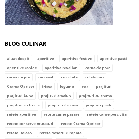
BLOG CULINAR
aluat dospit
aperitive
aperitive festive
aperitive pasti
aperitive rapide
aperitive revelion
carne de porc
carne de pui
cascaval
ciocolata
colaborari
Crama Oprisor
frisca
legume
oua
prajituri
prajituri bune
prajituri craciun
prajituri cu crema
prajituri cu fructe
prajituri de casa
prajituri pasti
retete aperitive
retete carne pasare
retete carne porc vita
retete conserve muraturi
retete Crama Oprisor
retete Delaco
retete deserturi rapide