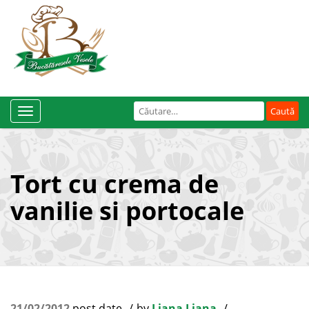
Caută
Toggle
după:
Navigation
Tort cu crema de
vanilie si portocale
21/02/2012
post date
by
Liana Liana