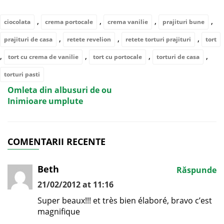
,
,
,
,
ciocolata
crema portocale
crema vanilie
prajituri bune
,
,
,
prajituri de casa
retete revelion
retete torturi prajituri
tort
,
,
,
,
tort cu crema de vanilie
tort cu portocale
torturi de casa
torturi pasti
Omleta din albusuri de ou
Inimioare umplute
COMENTARII RECENTE
Beth
Răspunde
21/02/2012 at 11:16
Super beaux!!! et très bien élaboré, bravo c’est
magnifique