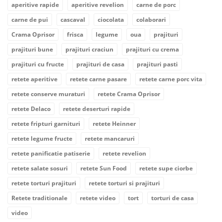
aperitive rapide
aperitive revelion
carne de porc
carne de pui
cascaval
ciocolata
colaborari
Crama Oprisor
frisca
legume
oua
prajituri
prajituri bune
prajituri craciun
prajituri cu crema
prajituri cu fructe
prajituri de casa
prajituri pasti
retete aperitive
retete carne pasare
retete carne porc vita
retete conserve muraturi
retete Crama Oprisor
retete Delaco
retete deserturi rapide
retete fripturi garnituri
retete Heinner
retete legume fructe
retete mancaruri
retete panificatie patiserie
retete revelion
retete salate sosuri
retete Sun Food
retete supe ciorbe
retete torturi prajituri
retete torturi si prajituri
Retete traditionale
retete video
tort
torturi de casa
video