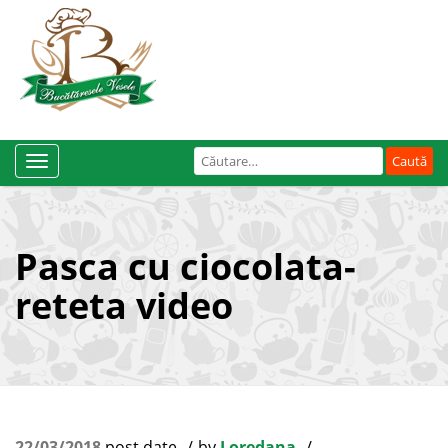
Caută
Toggle
după:
Navigation
Pasca cu ciocolata-
reteta video
22/03/2018
post date
by
Loredana