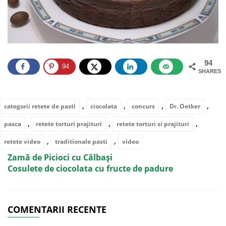
94
94
SHARES
,
,
,
,
categorii retete de pasti
ciocolata
concurs
Dr. Oetker
,
,
,
pasca
retete torturi prajituri
retete torturi si prajituri
,
,
retete video
traditionale pasti
video
Zamă de Picioci cu Călbași
Cosulete de ciocolata cu fructe de padure
COMENTARII RECENTE