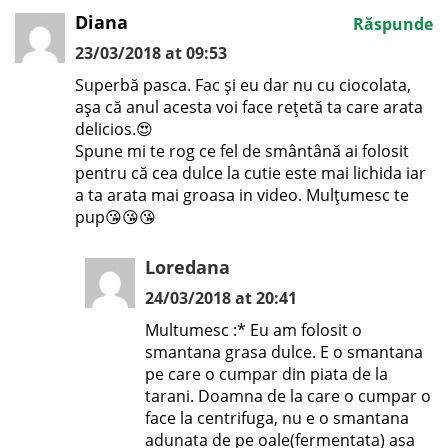
Diana
Răspunde
23/03/2018 at 09:53
Superbă pasca. Fac și eu dar nu cu ciocolata,
așa că anul acesta voi face rețetă ta care arata
delicios.😍
Spune mi te rog ce fel de smântână ai folosit
pentru că cea dulce la cutie este mai lichida iar
a ta arata mai groasa in video. Mulțumesc te
pup😘😘😘
Loredana
24/03/2018 at 20:41
Multumesc :* Eu am folosit o
smantana grasa dulce. E o smantana
pe care o cumpar din piata de la
tarani. Doamna de la care o cumpar o
face la centrifuga, nu e o smantana
adunata de pe oale(fermentata) asa