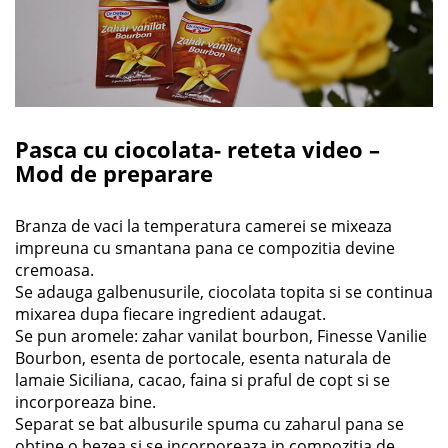
Pasca cu ciocolata- reteta video –
Mod de preparare
Branza de vaci la temperatura camerei se mixeaza
impreuna cu smantana pana ce compozitia devine
cremoasa.
Se adauga galbenusurile, ciocolata topita si se continua
mixarea dupa fiecare ingredient adaugat.
Se pun aromele: zahar vanilat bourbon, Finesse Vanilie
Bourbon, esenta de portocale, esenta naturala de
lamaie Siciliana, cacao, faina si praful de copt si se
incorporeaza bine.
Separat se bat albusurile spuma cu zaharul pana se
obtine o bezea si se incorporeaza in compozitia de