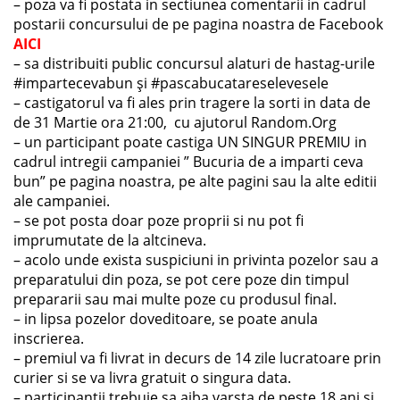
– poza va fi postata in sectiunea comentarii in cadrul
postarii concursului de pe pagina noastra de Facebook
AICI
– sa distribuiti public concursul alaturi de hastag-urile
#impartecevabun și #pascabucatareselevesele
– castigatorul va fi ales prin tragere la sorti in data de
de 31 Martie ora 21:00, cu ajutorul Random.Org
– un participant poate castiga UN SINGUR PREMIU in
cadrul intregii campaniei ” Bucuria de a imparti ceva
bun” pe pagina noastra, pe alte pagini sau la alte editii
ale campaniei.
– se pot posta doar poze proprii si nu pot fi
imprumutate de la altcineva.
– acolo unde exista suspiciuni in privinta pozelor sau a
preparatului din poza, se pot cere poze din timpul
prepararii sau mai multe poze cu produsul final.
– in lipsa pozelor doveditoare, se poate anula
inscrierea.
– premiul va fi livrat in decurs de 14 zile lucratoare prin
curier si se va livra gratuit o singura data.
– participantii trebuie sa aiba varsta de peste 18 ani si