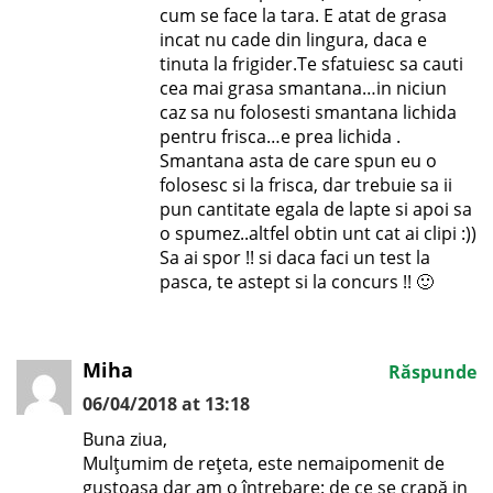
cum se face la tara. E atat de grasa
incat nu cade din lingura, daca e
tinuta la frigider.Te sfatuiesc sa cauti
cea mai grasa smantana…in niciun
caz sa nu folosesti smantana lichida
pentru frisca…e prea lichida .
Smantana asta de care spun eu o
folosesc si la frisca, dar trebuie sa ii
pun cantitate egala de lapte si apoi sa
o spumez..altfel obtin unt cat ai clipi :))
Sa ai spor !! si daca faci un test la
pasca, te astept si la concurs !! 🙂
Miha
Răspunde
06/04/2018 at 13:18
Buna ziua,
Mulțumim de rețeta, este nemaipomenit de
gustoasa dar am o întrebare: de ce se crapă in