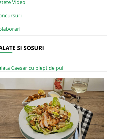
etete Video
oncursuri
olaborari
ALATE SI SOSURI
alata Caesar cu piept de pui