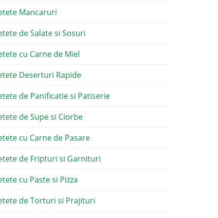
etete Mancaruri
etete de Salate si Sosuri
etete cu Carne de Miel
etete Deserturi Rapide
etete de Panificatie si Patiserie
etete de Supe si Ciorbe
etete cu Carne de Pasare
etete de Fripturi si Garnituri
etete cu Paste si Pizza
tete de Torturi si Prajituri