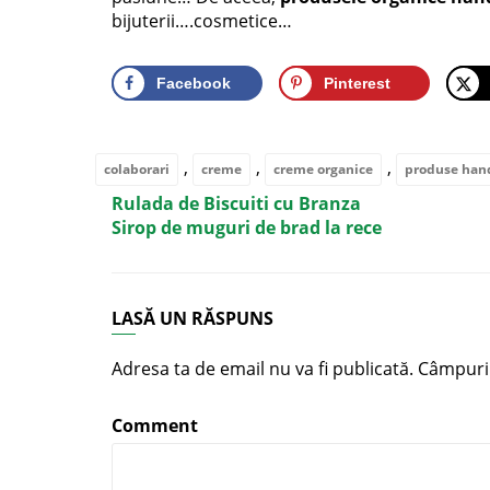
bijuterii….cosmetice…
Facebook
Pinterest
,
,
,
colaborari
creme
creme organice
produse ha
Rulada de Biscuiti cu Branza
Sirop de muguri de brad la rece
LASĂ UN RĂSPUNS
Adresa ta de email nu va fi publicată.
Câmpuril
Comment