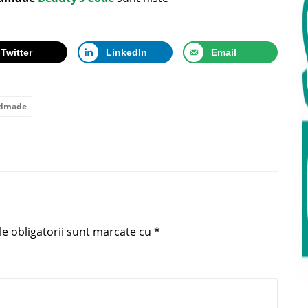
Twitter
LinkedIn
Email
ndmade
e obligatorii sunt marcate cu
*