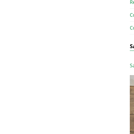
R
C
C
S
S