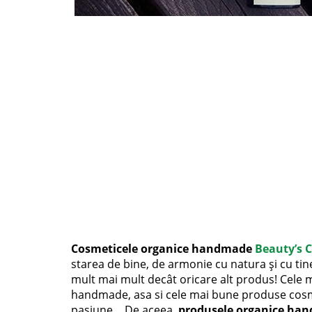
Cosmeticele organice handmade
Beauty’s 
starea de bine, de armonie cu natura și cu tine
mult mai mult decât oricare alt produs! Cele m
handmade, asa si cele mai bune produse cosme
pasiune… De aceea,
produsele organice h