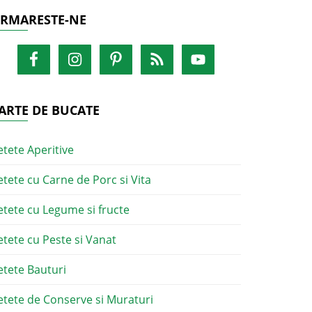
RMARESTE-NE
ARTE DE BUCATE
etete Aperitive
etete cu Carne de Porc si Vita
etete cu Legume si fructe
etete cu Peste si Vanat
etete Bauturi
etete de Conserve si Muraturi