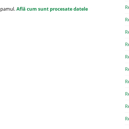
R
 spamul.
Află cum sunt procesate datele
R
R
R
R
R
R
R
R
Re