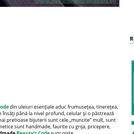
R
Code
din uleiuri esențiale aduc frumusețea, tinerețea,
 însăți până la nivel profund, celular și o păstrează
ai pretioase bijuterii sunt cele „muncite” mult, sunt
tice sunt handmade, faurite cu grija, pricepere,
andmade
Beauty’s Code
sunt niste