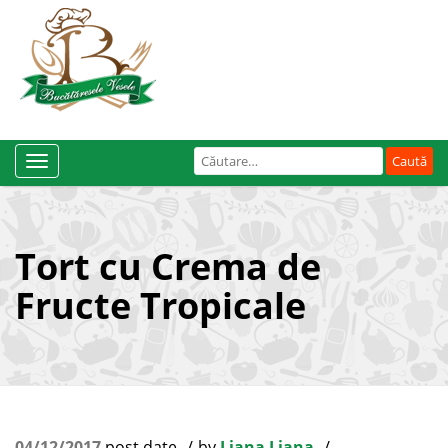
Caută
Toggle
după:
Navigation
Tort cu Crema de
Fructe Tropicale
04/12/2017
post date
by
Liana Liana