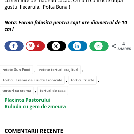
cu seminte de mac sau cacao. Ornam cu fructe dupa
gustul fiecaruia. Pofta Buna !
Nota: Forma folosita pentru copt are diametrul de 10
cm !
4
4
SHARES
,
,
retete Sun Food
retete torturi prajituri
,
,
Tort cu Crema de Fructe Tropicale
tort cu fructe
,
torturi cu crema
torturi de casa
Placinta Pastorului
Rulada cu gem de zmeura
COMENTARII RECENTE