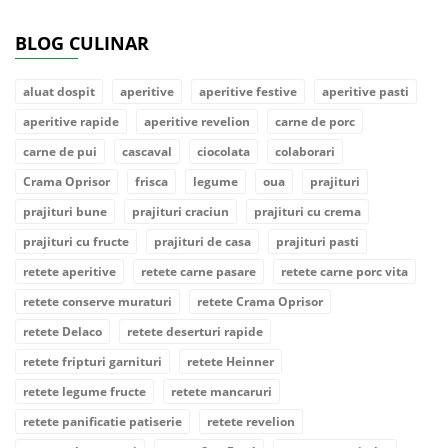
BLOG CULINAR
aluat dospit
aperitive
aperitive festive
aperitive pasti
aperitive rapide
aperitive revelion
carne de porc
carne de pui
cascaval
ciocolata
colaborari
Crama Oprisor
frisca
legume
oua
prajituri
prajituri bune
prajituri craciun
prajituri cu crema
prajituri cu fructe
prajituri de casa
prajituri pasti
retete aperitive
retete carne pasare
retete carne porc vita
retete conserve muraturi
retete Crama Oprisor
retete Delaco
retete deserturi rapide
retete fripturi garnituri
retete Heinner
retete legume fructe
retete mancaruri
retete panificatie patiserie
retete revelion