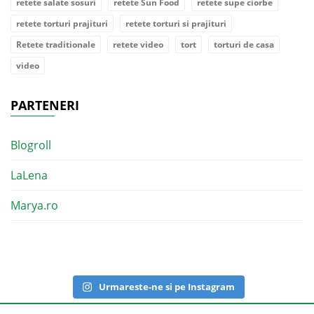
retete salate sosuri
retete Sun Food
retete supe ciorbe
retete torturi prajituri
retete torturi si prajituri
Retete traditionale
retete video
tort
torturi de casa
video
PARTENERI
Blogroll
LaLena
Marya.ro
Urmareste-ne si pe Instagram