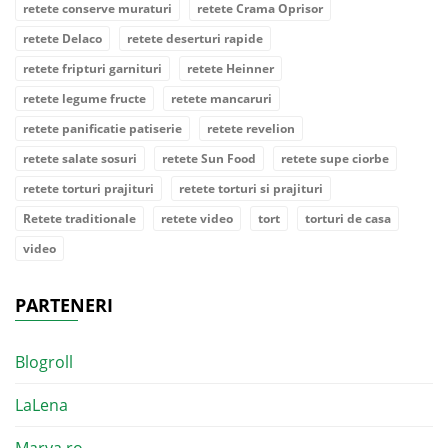
retete conserve muraturi
retete Crama Oprisor
retete Delaco
retete deserturi rapide
retete fripturi garnituri
retete Heinner
retete legume fructe
retete mancaruri
retete panificatie patiserie
retete revelion
retete salate sosuri
retete Sun Food
retete supe ciorbe
retete torturi prajituri
retete torturi si prajituri
Retete traditionale
retete video
tort
torturi de casa
video
PARTENERI
Blogroll
LaLena