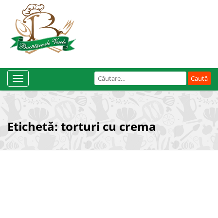
Caută
Toggle
după:
Navigation
Etichetă:
torturi cu crema