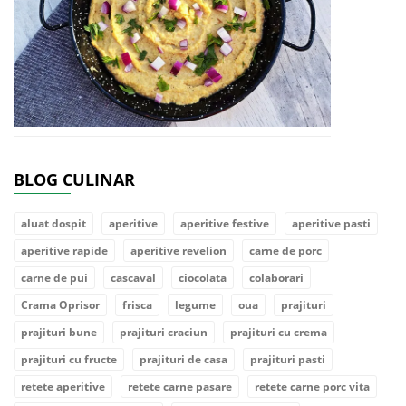
BLOG CULINAR
aluat dospit
aperitive
aperitive festive
aperitive pasti
aperitive rapide
aperitive revelion
carne de porc
carne de pui
cascaval
ciocolata
colaborari
Crama Oprisor
frisca
legume
oua
prajituri
prajituri bune
prajituri craciun
prajituri cu crema
prajituri cu fructe
prajituri de casa
prajituri pasti
retete aperitive
retete carne pasare
retete carne porc vita