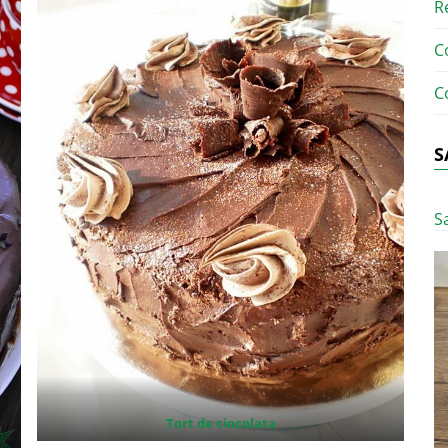
R
C
C
S
S
Tort de ciocolata