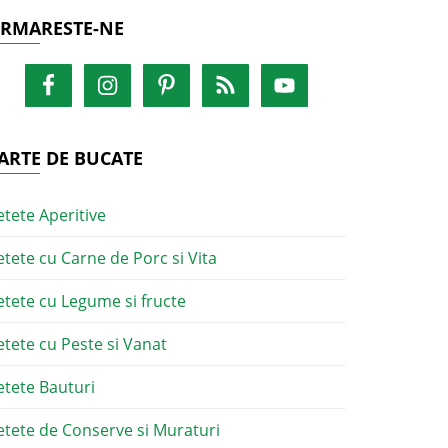
RMARESTE-NE
ARTE DE BUCATE
etete Aperitive
etete cu Carne de Porc si Vita
etete cu Legume si fructe
etete cu Peste si Vanat
etete Bauturi
etete de Conserve si Muraturi