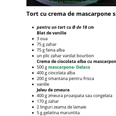
Tort cu ciocolata si zmeura
Tort cu crema de mascarpone s
pentru un tort cu Ø de 18 cm
Blat de vanilie
3 oua
75 g zahar
75 g faina alba
un plic zahar vanilat bourbon
Crema de ciocolata alba cu mascarpo
500 g
mascarpone- Delaco
400 g ciocolata alba
200 g smantana pentru frisca
vanilie
Jeleu de zmeura
400 g zmeura proaspata sau congelata
170 g zahar
2 linguri zeama de lamaie
5 g gelatina maruntita