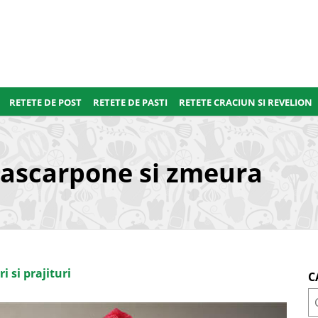
RETETE DE POST
RETETE DE PASTI
RETETE CRACIUN SI REVELION
mascarpone si zmeura
i si prajituri
C