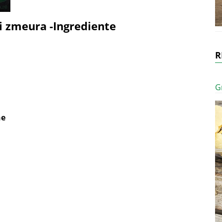
i zmeura -Ingrediente
R
G
ne