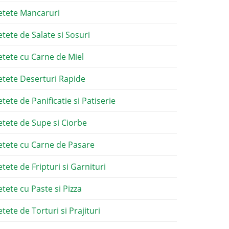
etete Mancaruri
etete de Salate si Sosuri
etete cu Carne de Miel
etete Deserturi Rapide
etete de Panificatie si Patiserie
etete de Supe si Ciorbe
etete cu Carne de Pasare
etete de Fripturi si Garnituri
etete cu Paste si Pizza
tete de Torturi si Prajituri