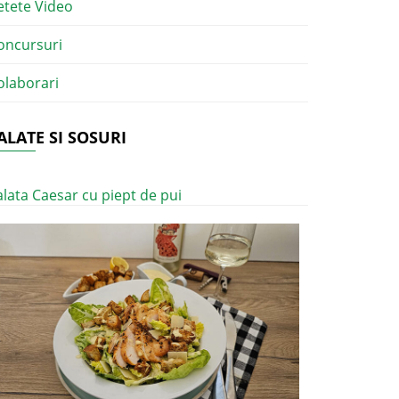
etete Video
oncursuri
olaborari
ALATE SI SOSURI
alata Caesar cu piept de pui