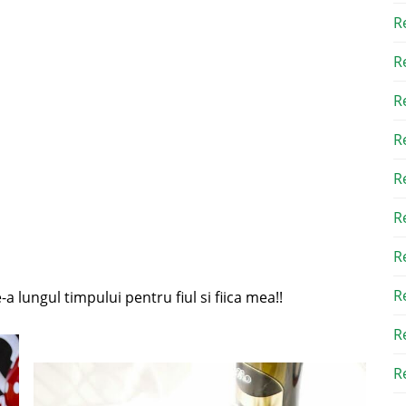
R
R
R
R
R
R
R
R
-a lungul timpului pentru fiul si fiica mea!!
R
Re