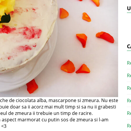
U
C
R
R
R
ache de ciocolata alba, mascarpone si zmeura. Nu este
R
buie doar sa ii acorz mai mult timp si sa nu ii grabesti
leul de zmeura ii trebuie un timp de racire.
R
 un aspect marmorat cu putin sos de zmeura si l-am
R
 <3