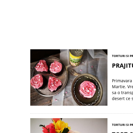
TORTURI SI P
PRAJI
Primavara 
Martie. Vr
sa o trans
desert ce 
TORTURI SI P