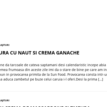
RAJITURI
TURA CU NAUT SI CREMA GANACHE
ne da tarcoale de cateva saptamani desi calendaristic incepe abia 
emea frumoasa din aceste zile imi da o stare de bine pe care am in
pun in provocarea primita de la Sun Food. Provocarea consta intr-
sa aduca zambetul pe buze celui caruia i-l oferi.Desi la prima […]
RAJITURI