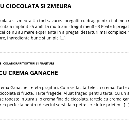
U CIOCOLATA SI ZMEURA
ocolata si zmeura Un tort savuros pregatit cu drag pentru fiul meu 
cuta a implinit 25 ani!! La multi ani, dragul meu!! <3 Poate fi pregat
 cei ce nu au mare experienta in a pregati deserturi mai complexe, 
re, ingrediente bune si un pic […]
SI COLABORARI
TORTURI SI PRAJITURI
 CU CREMA GANACHE
rema Ganache, reteta prajituri. Cum se fac tartele cu crema. Tarte 
iocolata si fructe. Tarte fragede. Aluat fraged pentru tarta. Cu un 
se topeste in gura si o crema fina de ciocolata, tartele cu crema g
rea perfecta pentru desertul servit la o petrecere intre prieteni. […