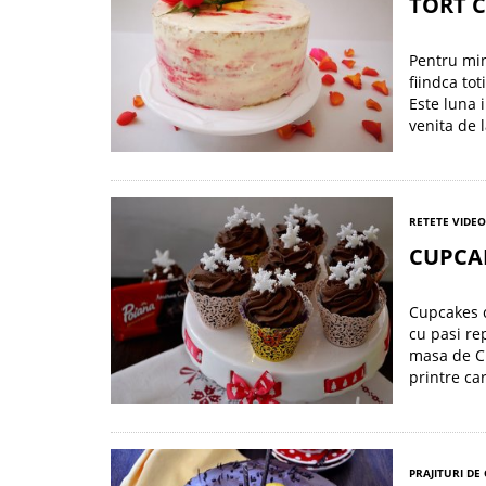
TORT 
Pentru min
fiindca tot
Este luna 
venita de l
RETETE VIDEO
CUPCA
Cupcakes c
cu pasi rep
masa de Cr
printre car
PRAJITURI DE