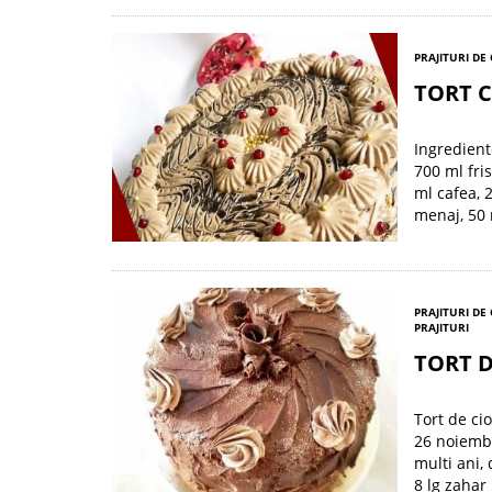
PRAJITURI DE
TORT C
Ingrediente
700 ml fris
ml cafea, 
menaj, 50 
PRAJITURI DE
PRAJITURI
TORT 
Tort de ci
26 noiembr
multi ani,
8 lg zahar 