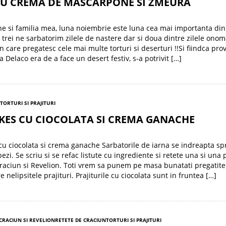
CU CREMA DE MASCARPONE SI ZMEURA
e si familia mea, luna noiembrie este luna cea mai importanta din
i trei ne sarbatorim zilele de nastere dar si doua dintre zilele onom
in care pregatesc cele mai multe torturi si deserturi !!Si fiindca pr
a Delaco era de a face un desert festiv, s-a potrivit […]
TORTURI SI PRAJITURI
KES CU CIOCOLATA SI CREMA GANACHE
u ciocolata si crema ganache Sarbatorile de iarna se indreapta sp
ezi. Se scriu si se refac listute cu ingrediente si retete una si una
aciun si Revelion. Toti vrem sa punem pe masa bunatati pregatite
e nelipsitele prajituri. Prajiturile cu ciocolata sunt in fruntea […]
 CRACIUN SI REVELION
RETETE DE CRACIUN
TORTURI SI PRAJITURI