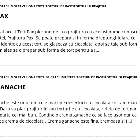
 CRACIUN SI REVELION
RETETE TORTURI DE PASTI
TORTURI SI PRAJITURI
PAX
t acest Tort Pax plecand de la o prajitura cu acelasi nume cunosc
itei, Prajitura Pax. Se poate prepara si in forma dreptunghiulara ce
identic cu acest tort, se glaseaza cu ciocolata apoi se taie sub fo
m ales sa o prepar sub forma de tort pentru a […]
 CRACIUN SI REVELION
RETETE DE CRACIUN
RETETE TORTURI DE PASTI
TORTURI SI PRAJITUR
GANACHE
ache este unul din cele mai fine deserturi cu ciocolata ce l-am man
Daca va plac prajiturile sau torturile cu ciocolata, reteta de tort g
parte cel mai bun. Contine o crema ganache ce se face usor dar ca
ice crema de ciocolata . Crema ganache este fina, cremoasa si […]