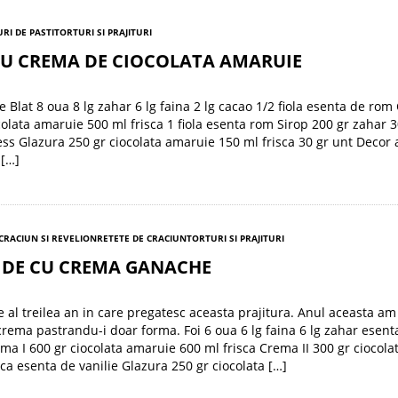
RI DE PASTI
TORTURI SI PRAJITURI
CU CREMA DE CIOCOLATA AMARUIE
e Blat 8 oua 8 lg zahar 6 lg faina 2 lg cacao 1/2 fiola esenta de ro
colata amaruie 500 ml frisca 1 fiola esenta rom Sirop 200 gr zahar 
ess Glazura 250 gr ciocolata amaruie 150 ml frisca 30 gr unt Decor 
 […]
 CRACIUN SI REVELION
RETETE DE CRACIUN
TORTURI SI PRAJITURI
IDE CU CREMA GANACHE
e al treilea an in care pregatesc aceasta prajitura. Anul aceasta am
rema pastrandu-i doar forma. Foi 6 oua 6 lg faina 6 lg zahar esent
ema I 600 gr ciocolata amaruie 600 ml frisca Crema II 300 gr ciocola
sca esenta de vanilie Glazura 250 gr ciocolata […]