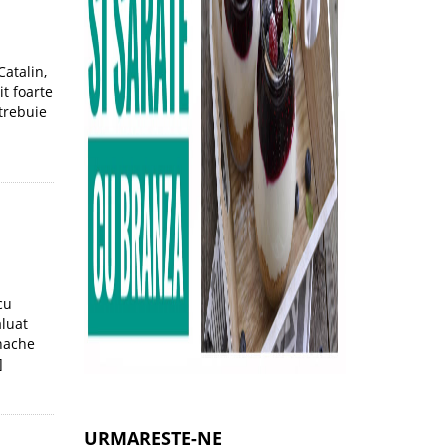
Catalin,
it foarte
trebuie
cu
aluat
anache
]
URMARESTE-NE