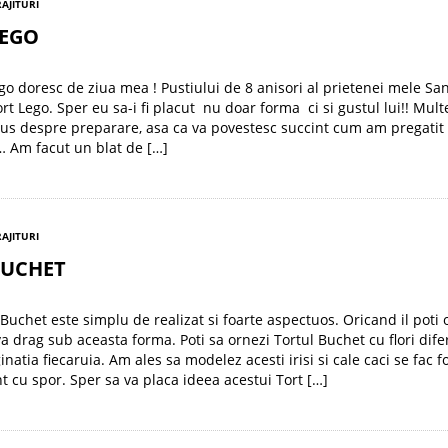
RAJITURI
LEGO
go doresc de ziua mea ! Pustiului de 8 anisori al prietenei mele Sa
ort Lego. Sper eu sa-i fi placut nu doar forma ci si gustul lui!! Mul
us despre preparare, asa ca va povestesc succint cum am pregatit
… Am facut un blat de […]
RAJITURI
BUCHET
 Buchet este simplu de realizat si foarte aspectuos. Oricand il poti 
a drag sub aceasta forma. Poti sa ornezi Tortul Buchet cu flori dife
atia fiecaruia. Am ales sa modelez acesti irisi si cale caci se fac f
nt cu spor. Sper sa va placa ideea acestui Tort […]