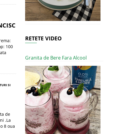
NCISC
RETETE VIDEO
crema:
op: 100
lata
Granita de Bere Fara Alcool
TURI SI
ata de
ni .La
ao 8 oua