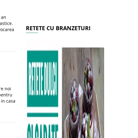
 an
astice.
RETETE CU BRANZETURI
ovocarea
re noi
 pentru
 in casa