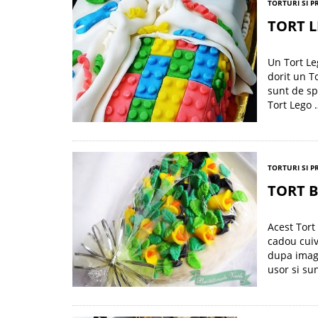
TORTURI SI P
TORT 
Un Tort Le
dorit un T
sunt de sp
Tort Lego 
TORTURI SI P
TORT 
Acest Tort
cadou cuiv
dupa imagin
usor si su