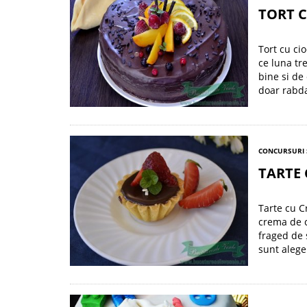
TORT C
Tort cu ci
ce luna tre
bine si de
doar rabda
CONCURSURI 
TARTE
Tarte cu C
crema de c
fraged de 
sunt alege