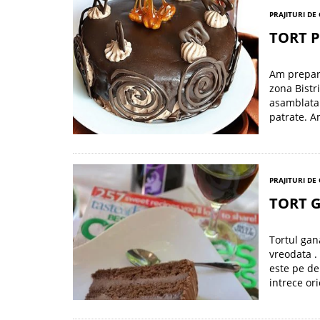
PRAJITURI DE
TORT 
Am prepara
zona Bistr
asamblata 
patrate. A
PRAJITURI DE
TORT 
Tortul gan
vreodata . 
este pe de
intrece or