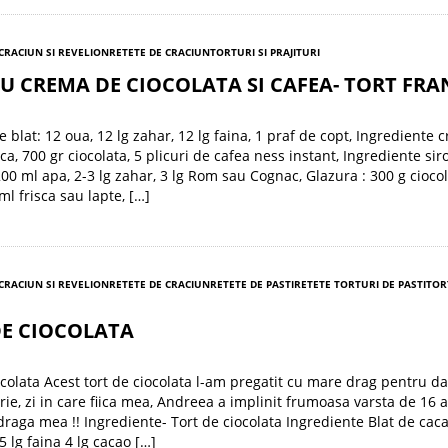
 CRACIUN SI REVELION
RETETE DE CRACIUN
TORTURI SI PRAJITURI
U CREMA DE CIOCOLATA SI CAFEA- TORT FRA
 blat: 12 oua, 12 lg zahar, 12 lg faina, 1 praf de copt, Ingrediente 
ca, 700 gr ciocolata, 5 plicuri de cafea ness instant, Ingrediente sir
200 ml apa, 2-3 lg zahar, 3 lg Rom sau Cognac, Glazura : 300 g cioco
ml frisca sau lapte, […]
 CRACIUN SI REVELION
RETETE DE CRACIUN
RETETE DE PASTI
RETETE TORTURI DE PASTI
TOR
DE CIOCOLATA
ocolata Acest tort de ciocolata l-am pregatit cu mare drag pentru d
ie, zi in care fiica mea, Andreea a implinit frumoasa varsta de 16 a
 draga mea !! Ingrediente- Tort de ciocolata Ingrediente Blat de cac
5 lg faina 4 lg cacao […]