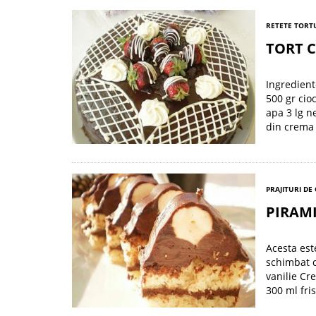
RETETE TORTU
TORT 
Ingredient
500 gr cio
apa 3 lg n
din crema
PRAJITURI DE
PIRAM
Acesta est
schimbat c
vanilie Cr
300 ml fri