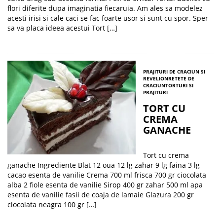
flori diferite dupa imaginatia fiecaruia. Am ales sa modelez
acesti irisi si cale caci se fac foarte usor si sunt cu spor. Sper
sa va placa ideea acestui Tort […]
PRAJITURI DE CRACIUN SI
REVELION
RETETE DE
CRACIUN
TORTURI SI
PRAJITURI
TORT CU
CREMA
GANACHE
Tort cu crema
ganache Ingrediente Blat 12 oua 12 lg zahar 9 lg faina 3 lg
cacao esenta de vanilie Crema 700 ml frisca 700 gr ciocolata
alba 2 fiole esenta de vanilie Sirop 400 gr zahar 500 ml apa
esenta de vanilie fasii de coaja de lamaie Glazura 200 gr
ciocolata neagra 100 gr […]