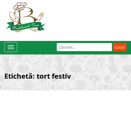
Caută
Toggle
după:
Navigation
Etichetă:
tort festiv