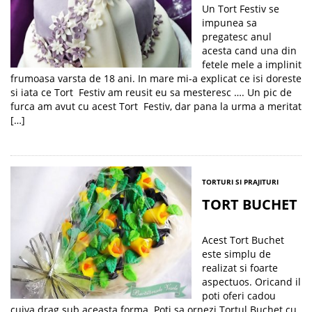
Un Tort Festiv se
impunea sa
pregatesc anul
acesta cand una din
fetele mele a implinit
frumoasa varsta de 18 ani. In mare mi-a explicat ce isi doreste
si iata ce Tort Festiv am reusit eu sa mesteresc …. Un pic de
furca am avut cu acest Tort Festiv, dar pana la urma a meritat
[…]
TORTURI SI PRAJITURI
TORT BUCHET
Acest Tort Buchet
este simplu de
realizat si foarte
aspectuos. Oricand il
poti oferi cadou
cuiva drag sub aceasta forma. Poti sa ornezi Tortul Buchet cu