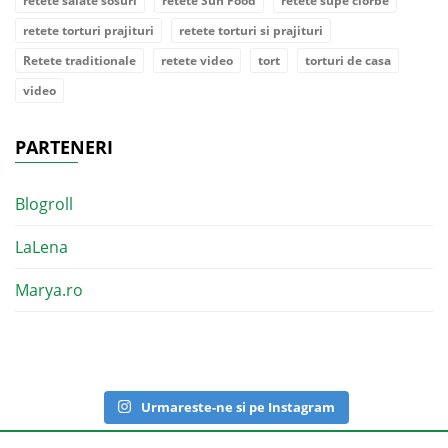
retete salate sosuri
retete Sun Food
retete supe ciorbe
retete torturi prajituri
retete torturi si prajituri
Retete traditionale
retete video
tort
torturi de casa
video
PARTENERI
Blogroll
LaLena
Marya.ro
Urmareste-ne si pe Instagram