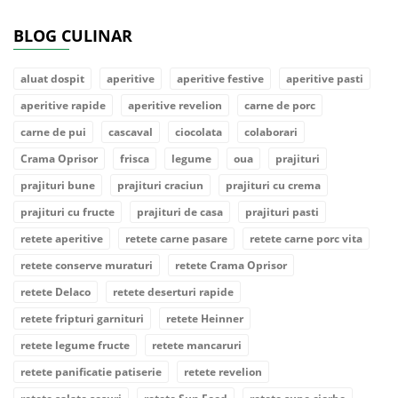
BLOG CULINAR
aluat dospit
aperitive
aperitive festive
aperitive pasti
aperitive rapide
aperitive revelion
carne de porc
carne de pui
cascaval
ciocolata
colaborari
Crama Oprisor
frisca
legume
oua
prajituri
prajituri bune
prajituri craciun
prajituri cu crema
prajituri cu fructe
prajituri de casa
prajituri pasti
retete aperitive
retete carne pasare
retete carne porc vita
retete conserve muraturi
retete Crama Oprisor
retete Delaco
retete deserturi rapide
retete fripturi garnituri
retete Heinner
retete legume fructe
retete mancaruri
retete panificatie patiserie
retete revelion