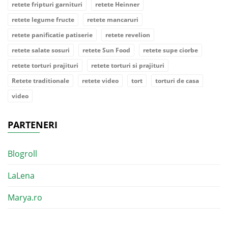
retete fripturi garnituri
retete Heinner
retete legume fructe
retete mancaruri
retete panificatie patiserie
retete revelion
retete salate sosuri
retete Sun Food
retete supe ciorbe
retete torturi prajituri
retete torturi si prajituri
Retete traditionale
retete video
tort
torturi de casa
video
PARTENERI
Blogroll
LaLena
Marya.ro