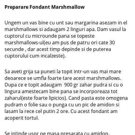
Preparare Fondant
Marshmallow
Ungem un vas bine cu unt sau margarina asezam in el
marshmallows si adaugam 2 linguri apa. Dam vasul la
cuptorul cu microunde pana se topeste
marshmallows-ul(eu am pus de patru ori cate 30
secunde , dar acest timp depinde si de puterea
cuptorului cum incalzeste).
Sa aveti grija sa puneti la topit intr-un vas mai mare
deoarece se umfla foarte tare acest marshmallows.
Dupa ce e topit adaugam 900 gr zahar pudra si cu o
lingura amestecam bine pana se incorporeaza tot
zaharul(este foarte lipicios). Cand pasta este omogena
pudram o folie sau o punga cu un pic de amidon si
lasam la rece cel putin 2 ore. Cu acest fondant am
acoperit tortul.
Se intinde usor pe masa presarata cu amidon.