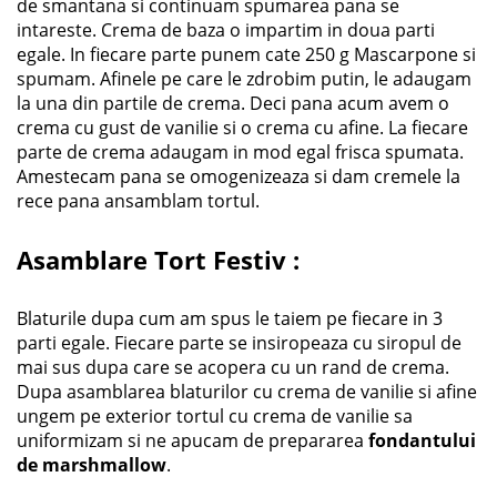
de smantana si continuam spumarea pana se
intareste. Crema de baza o impartim in doua parti
egale. In fiecare parte punem cate 250 g Mascarpone si
spumam. Afinele pe care le zdrobim putin, le adaugam
la una din partile de crema. Deci pana acum avem o
crema cu gust de vanilie si o crema cu afine. La fiecare
parte de crema adaugam in mod egal frisca spumata.
Amestecam pana se omogenizeaza si dam cremele la
rece pana ansamblam tortul.
Asamblare
Tort Festiv
:
Blaturile dupa cum am spus le taiem pe fiecare in 3
parti egale. Fiecare parte se insiropeaza cu siropul de
mai sus dupa care se acopera cu un rand de crema.
Dupa asamblarea blaturilor cu crema de vanilie si afine
ungem pe exterior tortul cu crema de vanilie sa
uniformizam si ne apucam de prepararea
fondantului
de marshmallow
.