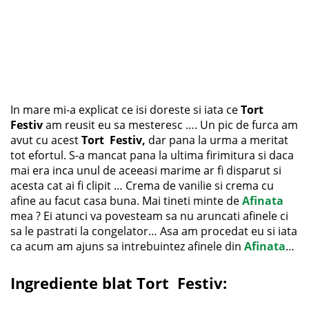
In mare mi-a explicat ce isi doreste si iata ce
Tort
Festiv
am reusit eu sa mesteresc …. Un pic de furca am
avut cu acest
Tort Festiv,
dar pana la urma a meritat
tot efortul. S-a mancat pana la ultima firimitura si daca
mai era inca unul de aceeasi marime ar fi disparut si
acesta cat ai fi clipit … Crema de vanilie si crema cu
afine au facut casa buna. Mai tineti minte de
Afinata
mea ? Ei atunci va povesteam sa nu aruncati afinele ci
sa le pastrati la congelator… Asa am procedat eu si iata
ca acum am ajuns sa intrebuintez afinele din
Afinata
…
Ingrediente blat
Tort Festiv
: