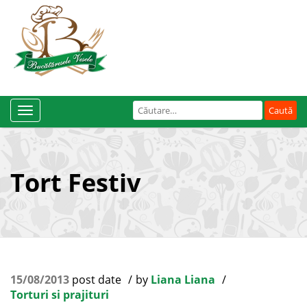
Caută
Toggle
după:
Navigation
Tort Festiv
15/08/2013
post date
by
Liana Liana
Torturi si prajituri