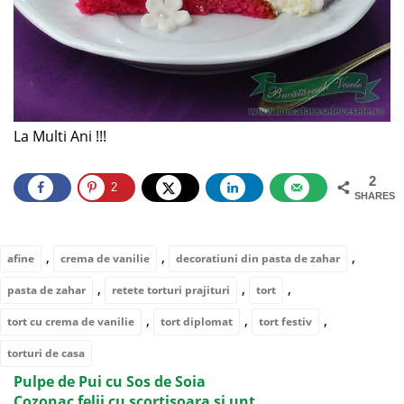
La Multi Ani !!!
2
2
SHARES
,
,
,
afine
crema de vanilie
decoratiuni din pasta de zahar
,
,
,
pasta de zahar
retete torturi prajituri
tort
,
,
,
tort cu crema de vanilie
tort diplomat
tort festiv
torturi de casa
Pulpe de Pui cu Sos de Soia
Cozonac felii cu scortisoara si unt