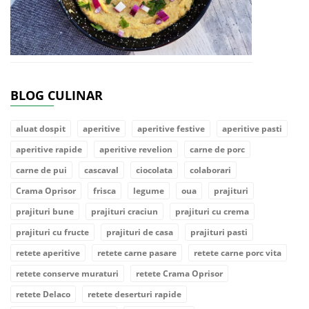
BLOG CULINAR
aluat dospit
aperitive
aperitive festive
aperitive pasti
aperitive rapide
aperitive revelion
carne de porc
carne de pui
cascaval
ciocolata
colaborari
Crama Oprisor
frisca
legume
oua
prajituri
prajituri bune
prajituri craciun
prajituri cu crema
prajituri cu fructe
prajituri de casa
prajituri pasti
retete aperitive
retete carne pasare
retete carne porc vita
retete conserve muraturi
retete Crama Oprisor
retete Delaco
retete deserturi rapide