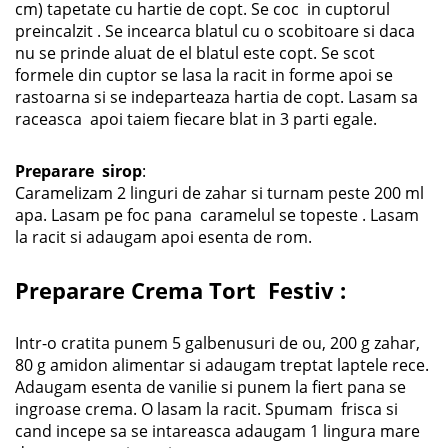
cm) tapetate cu hartie de copt. Se coc in cuptorul
preincalzit . Se incearca blatul cu o scobitoare si daca
nu se prinde aluat de el blatul este copt. Se scot
formele din cuptor se lasa la racit in forme apoi se
rastoarna si se indeparteaza hartia de copt. Lasam sa
raceasca apoi taiem fiecare blat in 3 parti egale.
Preparare sirop
:
Caramelizam 2 linguri de zahar si turnam peste 200 ml
apa. Lasam pe foc pana caramelul se topeste . Lasam
la racit si adaugam apoi esenta de rom.
Preparare Crema Tort Festiv
:
Intr-o cratita punem 5 galbenusuri de ou, 200 g zahar,
80 g amidon alimentar si adaugam treptat laptele rece.
Adaugam esenta de vanilie si punem la fiert pana se
ingroase crema. O lasam la racit. Spumam frisca si
cand incepe sa se intareasca adaugam 1 lingura mare