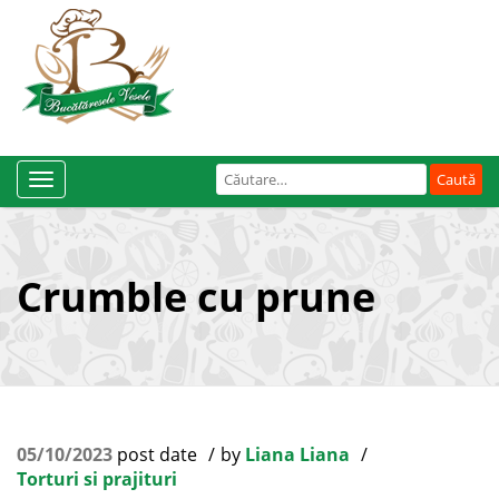
Caută
Toggle
după:
Navigation
Crumble cu prune
05/10/2023
post date
by
Liana Liana
Torturi si prajituri