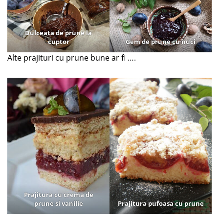
Dulceata de prune la
cuptor
Gem de prune cu nuci
Alte prajituri cu prune bune ar fi ….
Prajitura cu crema de
prune si vanilie
Prajitura pufoasa cu prune