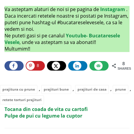
Va asteptam alaturi de noi si pe pagina de
Instagram
.
Daca incercati retetele noastre si postati pe Instagram,
puteti pune hashtag-ul #bucatareselevesele, ca sa le
vedem si noi.
Ne puteti gasi si pe canalul
Youtube- Bucataresele
Vesele
, unde va asteptam sa va abonati!!
Multumim!!
8
8
SHARES
,
,
,
,
prajitura cu prune
prajituri bune
prajituri de casa
prune
retete torturi prajituri
Tocana din coada de vita cu cartofi
Pulpe de pui cu legume la cuptor