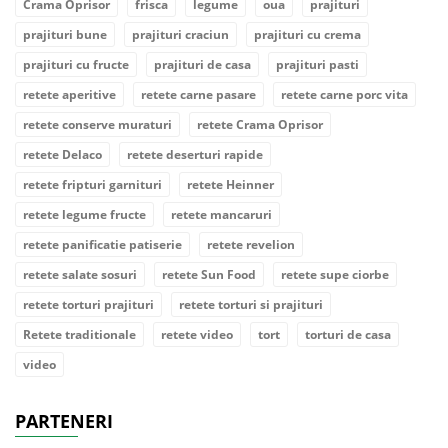
Crama Oprisor
frisca
legume
oua
prajituri
prajituri bune
prajituri craciun
prajituri cu crema
prajituri cu fructe
prajituri de casa
prajituri pasti
retete aperitive
retete carne pasare
retete carne porc vita
retete conserve muraturi
retete Crama Oprisor
retete Delaco
retete deserturi rapide
retete fripturi garnituri
retete Heinner
retete legume fructe
retete mancaruri
retete panificatie patiserie
retete revelion
retete salate sosuri
retete Sun Food
retete supe ciorbe
retete torturi prajituri
retete torturi si prajituri
Retete traditionale
retete video
tort
torturi de casa
video
PARTENERI