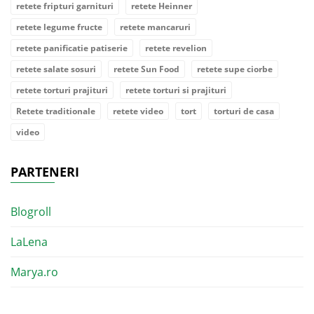
retete fripturi garnituri
retete Heinner
retete legume fructe
retete mancaruri
retete panificatie patiserie
retete revelion
retete salate sosuri
retete Sun Food
retete supe ciorbe
retete torturi prajituri
retete torturi si prajituri
Retete traditionale
retete video
tort
torturi de casa
video
PARTENERI
Blogroll
LaLena
Marya.ro