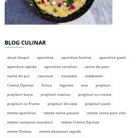
BLOG CULINAR
aluat dospit
aperitive
aperitive festive
aperitive pasti
aperitive rapide
aperitive revelion
carne de porc
carne de pui
cascaval
ciocolata
colaborari
Crama Oprisor
frisca
legume
oua
prajituri
prajituri bune
prajituri craciun
prajituri cu crema
prajituri cu fructe
prajituri de casa
prajituri pasti
retete aperitive
retete carne pasare
retete carne porc vita
retete conserve muraturi
retete Crama Oprisor
retete Delaco
retete deserturi rapide