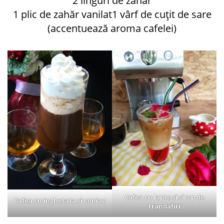
2 linguri de zahăr
1 plic de zahăr vanilat1 vârf de cuțit de sare
(accentuează aroma cafelei)
Cafea cu lapte si sirop de
Cafea cu inghetata si coniac
trandafiri