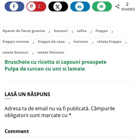
2
2
SHARES
,
,
,
,
Aparat de facut granita
bauturi
cafea
frappe
,
,
,
,
frappe cremos
frappe de casa
heinner
reteta frappe
,
retete bauturi
retete Heinner
Bruschete cu ricotta si capsuni proaspete
Pulpa de curcan cu unt si lamaie
LASĂ UN RĂSPUNS
Adresa ta de email nu va fi publicată.
Câmpurile
obligatorii sunt marcate cu
*
Comment