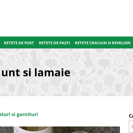
RETETE DE POST
RETETE DE PASTI
RETETE CRACIUN SI REVELION
 unt si lamaie
pturi si garnituri
C