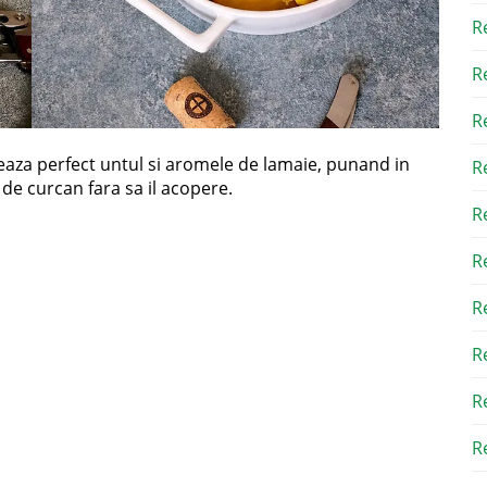
R
R
R
reaza perfect untul si aromele de lamaie, punand in
R
 de curcan fara sa il acopere.
R
R
R
R
R
Re