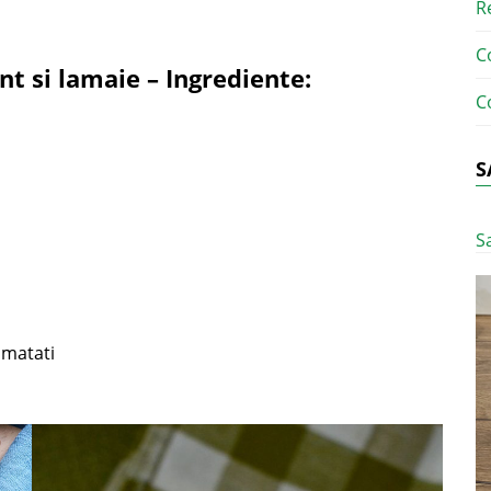
R
C
nt si lamaie – Ingrediente:
C
S
S
umatati