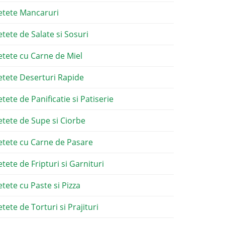
etete Mancaruri
etete de Salate si Sosuri
etete cu Carne de Miel
etete Deserturi Rapide
etete de Panificatie si Patiserie
etete de Supe si Ciorbe
etete cu Carne de Pasare
etete de Fripturi si Garnituri
etete cu Paste si Pizza
tete de Torturi si Prajituri