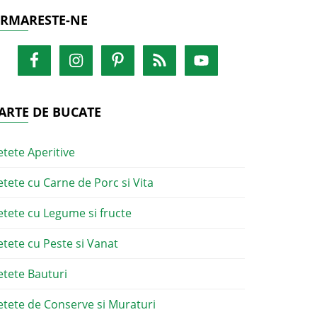
RMARESTE-NE
ARTE DE BUCATE
etete Aperitive
etete cu Carne de Porc si Vita
etete cu Legume si fructe
etete cu Peste si Vanat
etete Bauturi
etete de Conserve si Muraturi