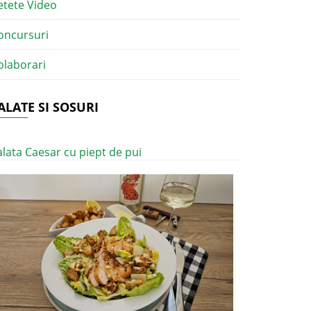
etete Video
oncursuri
olaborari
ALATE SI SOSURI
alata Caesar cu piept de pui