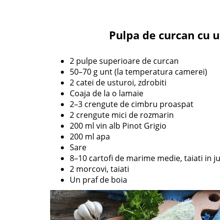
Pulpa de curcan cu u
2 pulpe superioare de curcan
50–70 g unt (la temperatura camerei)
2 catei de usturoi, zdrobiti
Coaja de la o lamaie
2–3 crengute de cimbru proaspat
2 crengute mici de rozmarin
200 ml vin alb Pinot Grigio
200 ml apa
Sare
8–10 cartofi de marime medie, taiati in j
2 morcovi, taiati
Un praf de boia