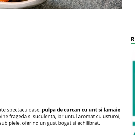
R
tate spectaculoase,
pulpa de curcan cu unt si lamaie
vine frageda si suculenta, iar untul aromat cu usturoi,
b piele, oferind un gust bogat si echilibrat.