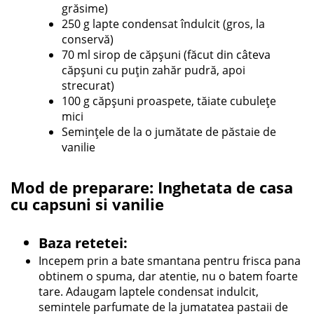
grăsime)
250 g lapte condensat îndulcit (gros, la
conservă)
70 ml sirop de căpșuni (făcut din câteva
căpșuni cu puțin zahăr pudră, apoi
strecurat)
100 g căpșuni proaspete, tăiate cubulețe
mici
Semințele de la o jumătate de păstaie de
vanilie
Mod de preparare: Inghetata de casa
cu capsuni si vanilie
Baza retetei:
Incepem prin a bate smantana pentru frisca pana
obtinem o spuma, dar atentie, nu o batem foarte
tare. Adaugam laptele condensat indulcit,
semintele parfumate de la jumatatea pastaii de