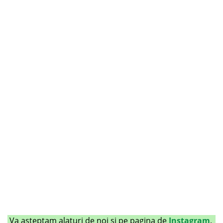
Va asteptam alaturi de noi si pe pagina de
Instagram
.