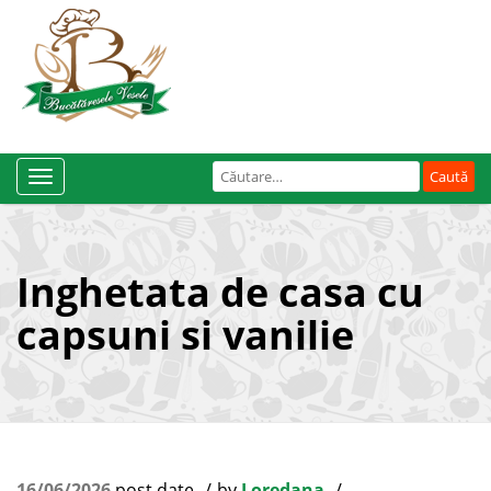
Caută
Toggle
după:
Navigation
Inghetata de casa cu
capsuni si vanilie
16/06/2026
post date
by
Loredana