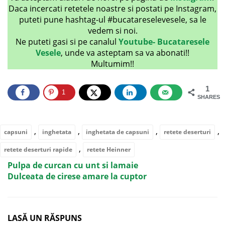
Daca incercati retetele noastre si postati pe Instagram,
puteti pune hashtag-ul #bucatareselevesele, sa le
vedem si noi.
Ne puteti gasi si pe canalul
Youtube- Bucataresele
Vesele
, unde va asteptam sa va abonati!!
Multumim!!
1
1
SHARES
,
,
,
,
capsuni
inghetata
inghetata de capsuni
retete deserturi
,
retete deserturi rapide
retete Heinner
Pulpa de curcan cu unt si lamaie
Dulceata de cirese amare la cuptor
LASĂ UN RĂSPUNS