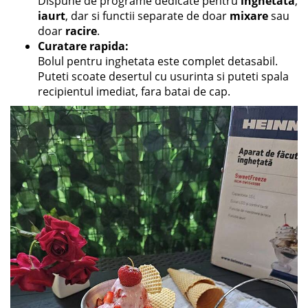
Dispune de programe dedicate pentru
inghetata
,
iaurt
, dar si functii separate de doar
mixare
sau
doar
racire
.
Curatare rapida:
Bolul pentru inghetata este complet detasabil.
Puteti scoate desertul cu usurinta si puteti spala
recipientul imediat, fara batai de cap.