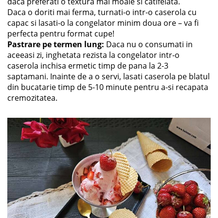
daca preferati o textura mai moale si catifelata.
Daca o doriti mai ferma, turnati-o intr-o caserola cu
capac si lasati-o la congelator minim doua ore – va fi
perfecta pentru format cupe!
Pastrare pe termen lung:
Daca nu o consumati in
aceeasi zi, inghetata rezista la congelator intr-o
caserola inchisa ermetic timp de pana la 2-3
saptamani. Inainte de a o servi, lasati caserola pe blatul
din bucatarie timp de 5-10 minute pentru a-si recapata
cremozitatea.