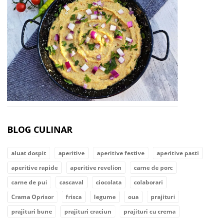
BLOG CULINAR
aluat dospit
aperitive
aperitive festive
aperitive pasti
aperitive rapide
aperitive revelion
carne de porc
carne de pui
cascaval
ciocolata
colaborari
Crama Oprisor
frisca
legume
oua
prajituri
prajituri bune
prajituri craciun
prajituri cu crema