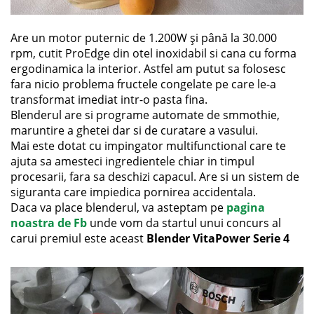
Are un motor puternic de 1.200W și până la 30.000
rpm, cutit ProEdge din otel inoxidabil si cana cu forma
ergodinamica la interior. Astfel am putut sa folosesc
fara nicio problema fructele congelate pe care le-a
transformat imediat intr-o pasta fina.
Blenderul are si programe automate de smmothie,
maruntire a ghetei dar si de curatare a vasului.
Mai este dotat cu impingator multifunctional care te
ajuta sa amesteci ingredientele chiar in timpul
procesarii, fara sa deschizi capacul. Are si un sistem de
siguranta care impiedica pornirea accidentala.
Daca va place blenderul, va asteptam pe
pagina
noastra de Fb
unde vom da startul unui concurs al
carui premiul este aceast
Blender VitaPower Serie 4