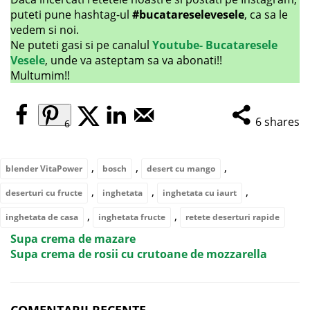
puteti pune hashtag-ul
#bucatareselevesele
, ca sa le
vedem si noi.
Ne puteti gasi si pe canalul
Youtube- Bucataresele
Vesele
, unde va asteptam sa va abonati!!
Multumim!!
6
shares
6
,
,
,
blender VitaPower
bosch
desert cu mango
,
,
,
deserturi cu fructe
inghetata
inghetata cu iaurt
,
,
inghetata de casa
inghetata fructe
retete deserturi rapide
Supa crema de mazare
Supa crema de rosii cu crutoane de mozzarella
COMENTARII RECENTE