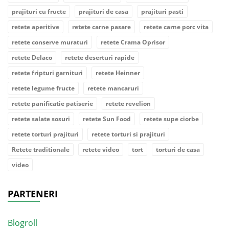
prajituri cu fructe
prajituri de casa
prajituri pasti
retete aperitive
retete carne pasare
retete carne porc vita
retete conserve muraturi
retete Crama Oprisor
retete Delaco
retete deserturi rapide
retete fripturi garnituri
retete Heinner
retete legume fructe
retete mancaruri
retete panificatie patiserie
retete revelion
retete salate sosuri
retete Sun Food
retete supe ciorbe
retete torturi prajituri
retete torturi si prajituri
Retete traditionale
retete video
tort
torturi de casa
video
PARTENERI
Blogroll