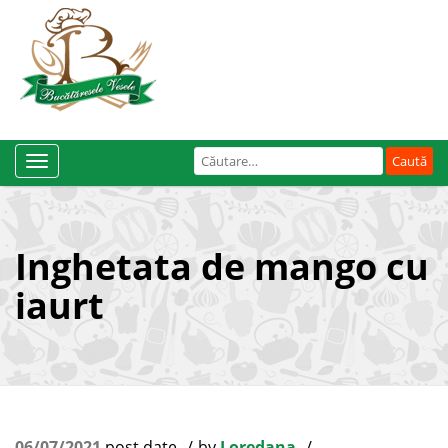
Caută
Toggle
după:
Navigation
Inghetata de mango cu
iaurt
06/07/2021
post date
by
Loredana