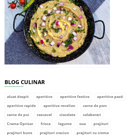
BLOG CULINAR
aluat dospit
aperitive
aperitive festive
aperitive pasti
aperitive rapide
aperitive revelion
carne de porc
carne de pui
cascaval
ciocolata
colaborari
Crama Oprisor
frisca
legume
oua
prajituri
prajituri bune
prajituri craciun
prajituri cu crema