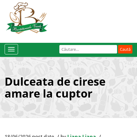
Caută
Toggle
după:
Navigation
Dulceata de cirese
amare la cuptor
18/06/2026
post date
by
Liana Liana