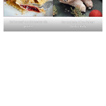
Coltunasi cu dulceata de
Cornulete Albe-Feher
prune
Omlos Kifli