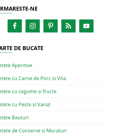
RMARESTE-NE
ARTE DE BUCATE
etete Aperitive
etete cu Carne de Porc si Vita
etete cu Legume si fructe
etete cu Peste si Vanat
etete Bauturi
etete de Conserve si Muraturi