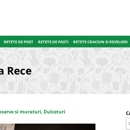
RETETE DE POST
RETETE DE PASTI
RETETE CRACIUN SI REVELION
a Rece
serve si muraturi
,
Dulceturi
C