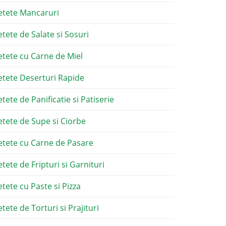
etete Mancaruri
etete de Salate si Sosuri
etete cu Carne de Miel
etete Deserturi Rapide
etete de Panificatie si Patiserie
etete de Supe si Ciorbe
etete cu Carne de Pasare
etete de Fripturi si Garnituri
etete cu Paste si Pizza
tete de Torturi si Prajituri