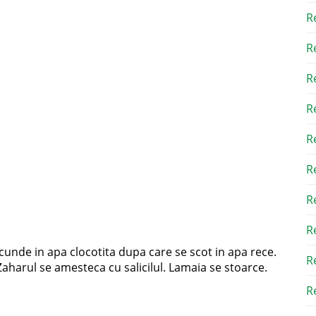
R
R
R
R
R
R
R
R
ecunde in apa clocotita dupa care se scot in apa rece.
R
 Zaharul se amesteca cu salicilul. Lamaia se stoarce.
Re