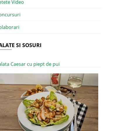
etete Video
oncursuri
olaborari
ALATE SI SOSURI
alata Caesar cu piept de pui