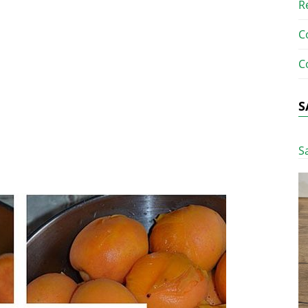
R
C
C
S
S