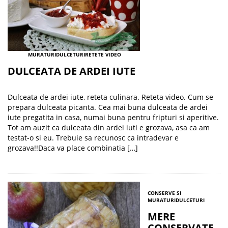
MURATURI
DULCETURI
RETETE VIDEO
DULCEATA DE ARDEI IUTE
Dulceata de ardei iute, reteta culinara. Reteta video. Cum se
prepara dulceata picanta. Cea mai buna dulceata de ardei
iute pregatita in casa, numai buna pentru fripturi si aperitive.
Tot am auzit ca dulceata din ardei iuti e grozava, asa ca am
testat-o si eu. Trebuie sa recunosc ca intradevar e
grozava!!Daca va place combinatia […]
CONSERVE SI
MURATURI
DULCETURI
MERE
CONSERVATE