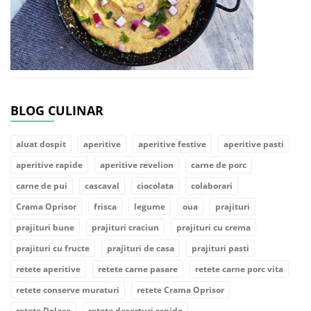
BLOG CULINAR
aluat dospit
aperitive
aperitive festive
aperitive pasti
aperitive rapide
aperitive revelion
carne de porc
carne de pui
cascaval
ciocolata
colaborari
Crama Oprisor
frisca
legume
oua
prajituri
prajituri bune
prajituri craciun
prajituri cu crema
prajituri cu fructe
prajituri de casa
prajituri pasti
retete aperitive
retete carne pasare
retete carne porc vita
retete conserve muraturi
retete Crama Oprisor
retete Delaco
retete deserturi rapide