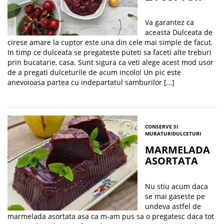
Va garantez ca
aceasta Dulceata de
cirese amare la cuptor este una din cele mai simple de facut.
In timp ce dulceata se pregateste puteti sa faceti alte treburi
prin bucatarie, casa. Sunt sigura ca veti alege acest mod usor
de a pregati dulceturile de acum incolo! Un pic este
anevoioasa partea cu indepartatul samburilor […]
CONSERVE SI
MURATURI
DULCETURI
MARMELADA
ASORTATA
Nu stiu acum daca
se mai gaseste pe
undeva astfel de
marmelada asortata asa ca m-am pus sa o pregatesc daca tot