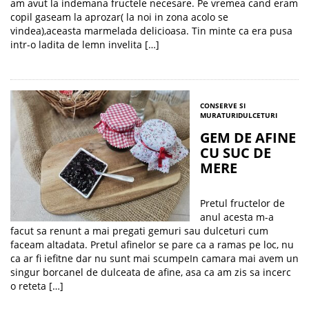
am avut la indemana fructele necesare. Pe vremea cand eram
copil gaseam la aprozar( la noi in zona acolo se
vindea),aceasta marmelada delicioasa. Tin minte ca era pusa
intr-o ladita de lemn invelita […]
CONSERVE SI
MURATURI
DULCETURI
GEM DE AFINE
CU SUC DE
MERE
Pretul fructelor de
anul acesta m-a
facut sa renunt a mai pregati gemuri sau dulceturi cum
faceam altadata. Pretul afinelor se pare ca a ramas pe loc, nu
ca ar fi iefitne dar nu sunt mai scumpeIn camara mai avem un
singur borcanel de dulceata de afine, asa ca am zis sa incerc
o reteta […]