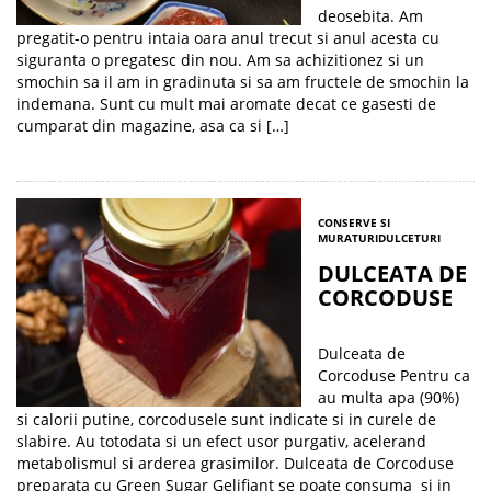
deosebita. Am
pregatit-o pentru intaia oara anul trecut si anul acesta cu
siguranta o pregatesc din nou. Am sa achizitionez si un
smochin sa il am in gradinuta si sa am fructele de smochin la
indemana. Sunt cu mult mai aromate decat ce gasesti de
cumparat din magazine, asa ca si […]
CONSERVE SI
MURATURI
DULCETURI
DULCEATA DE
CORCODUSE
Dulceata de
Corcoduse Pentru ca
au multa apa (90%)
si calorii putine, corcodusele sunt indicate si in curele de
slabire. Au totodata si un efect usor purgativ, acelerand
metabolismul si arderea grasimilor. Dulceata de Corcoduse
preparata cu Green Sugar Gelifiant se poate consuma si in