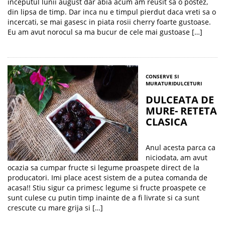
inceputul lunii august dar abia acum am reusit sa o postez,
din lipsa de timp. Dar inca nu e timpul pierdut daca vreti sa o
incercati, se mai gasesc in piata rosii cherry foarte gustoase.
Eu am avut norocul sa ma bucur de cele mai gustoase […]
CONSERVE SI
MURATURI
DULCETURI
DULCEATA DE
MURE- RETETA
CLASICA
Anul acesta parca ca
niciodata, am avut
ocazia sa cumpar fructe si legume proaspete direct de la
producatori. Imi place acest sistem de a putea comanda de
acasa!! Stiu sigur ca primesc legume si fructe proaspete ce
sunt culese cu putin timp inainte de a fi livrate si ca sunt
crescute cu mare grija si […]