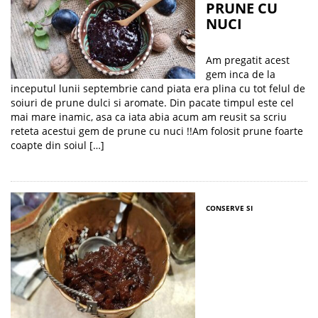
PRUNE CU
NUCI
Am pregatit acest
gem inca de la
inceputul lunii septembrie cand piata era plina cu tot felul de
soiuri de prune dulci si aromate. Din pacate timpul este cel
mai mare inamic, asa ca iata abia acum am reusit sa scriu
reteta acestui gem de prune cu nuci !!Am folosit prune foarte
coapte din soiul […]
CONSERVE SI