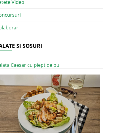
etete Video
oncursuri
olaborari
ALATE SI SOSURI
alata Caesar cu piept de pui