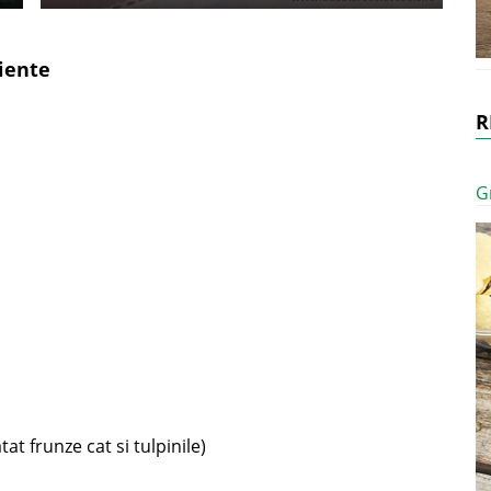
iente
R
G
t frunze cat si tulpinile)