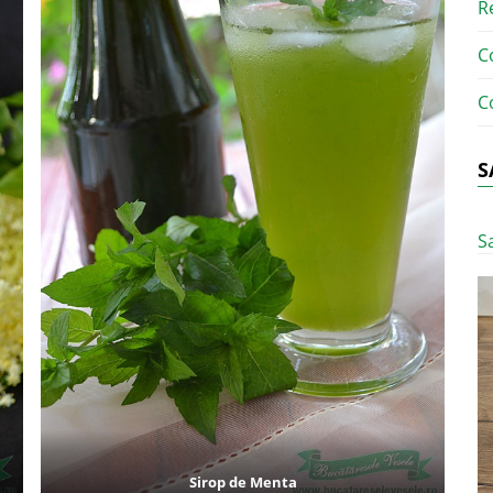
R
C
C
S
S
Sirop de Menta