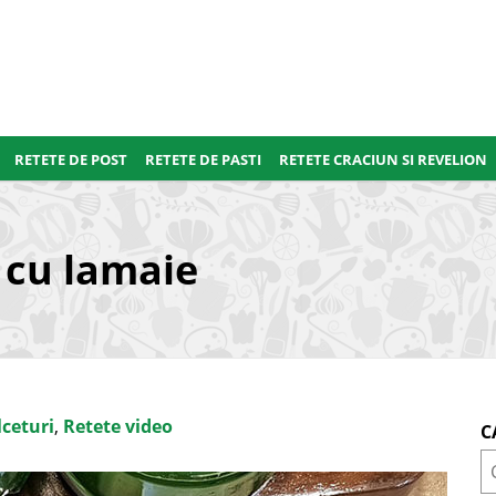
RETETE DE POST
RETETE DE PASTI
RETETE CRACIUN SI REVELION
 cu lamaie
ceturi
,
Retete video
C