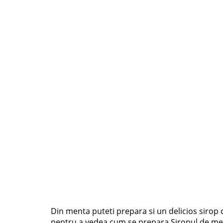
Din menta puteti prepara si un delicios sirop ca
pentru a vedea cum se prepara Siropul de ment