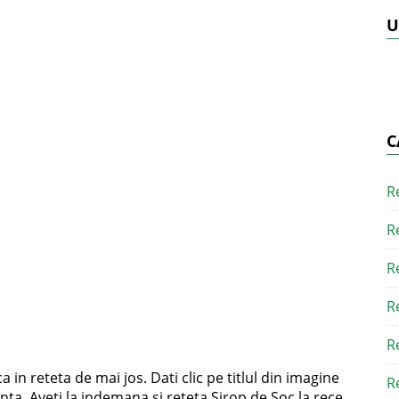
U
C
R
R
R
R
R
 in reteta de mai jos. Dati clic pe titlul din imagine
R
a. Aveti la indemana si reteta Sirop de Soc la rece,