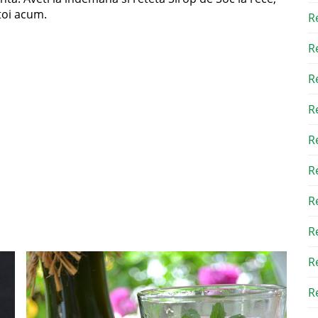
 toi acum.
R
R
R
R
R
R
R
R
R
Re