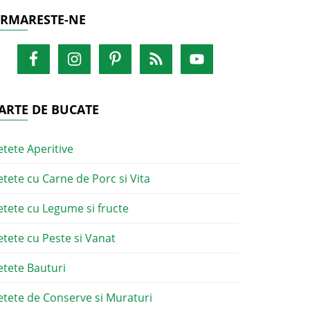
RMARESTE-NE
ARTE DE BUCATE
etete Aperitive
etete cu Carne de Porc si Vita
etete cu Legume si fructe
etete cu Peste si Vanat
etete Bauturi
etete de Conserve si Muraturi