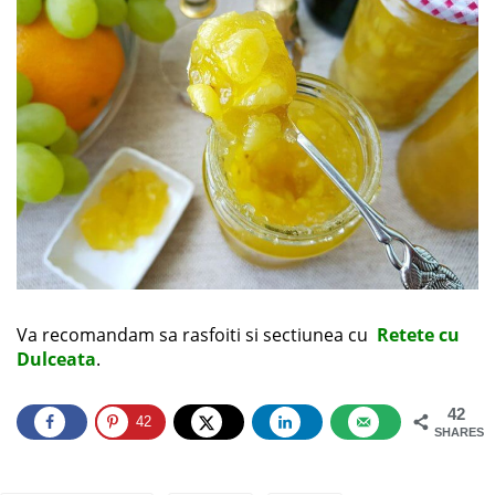
Va recomandam sa rasfoiti si sectiunea cu
Retete cu
Dulceata
.
42
42
SHARES