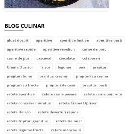
BLOG CULINAR
aluat dospit
aperitive
aperitive festive
aperitive pasti
aperitive rapide
aperitive revelion
carne de porc
carne de pui
cascaval
ciocolata
colaborari
Crama Oprisor
frisca
legume
oua
prajituri
prajituri bune
prajituri craciun
prajituri cu crema
prajituri cu fructe
prajituri de casa
prajituri pasti
retete aperitive
retete carne pasare
retete carne porc vita
retete conserve muraturi
retete Crama Oprisor
retete Delaco
retete deserturi rapide
retete fripturi garnituri
retete Heinner
retete legume fructe
retete mancaruri