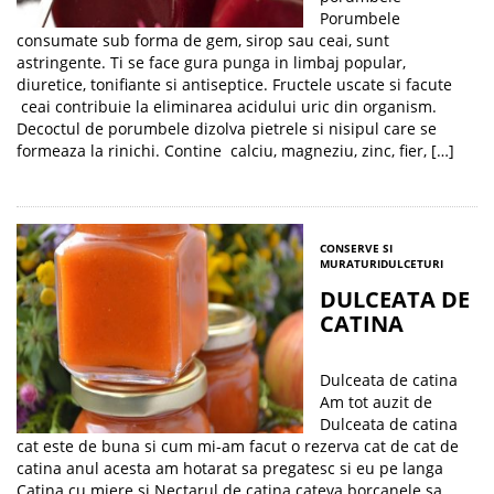
Porumbele
consumate sub forma de gem, sirop sau ceai, sunt
astringente. Ti se face gura punga in limbaj popular,
diuretice, tonifiante si antiseptice. Fructele uscate si facute
ceai contribuie la eliminarea acidului uric din organism.
Decoctul de porumbele dizolva pietrele si nisipul care se
formeaza la rinichi. Contine calciu, magneziu, zinc, fier, […]
CONSERVE SI
MURATURI
DULCETURI
DULCEATA DE
CATINA
Dulceata de catina
Am tot auzit de
Dulceata de catina
cat este de buna si cum mi-am facut o rezerva cat de cat de
catina anul acesta am hotarat sa pregatesc si eu pe langa
Catina cu miere si Nectarul de catina cateva borcanele sa