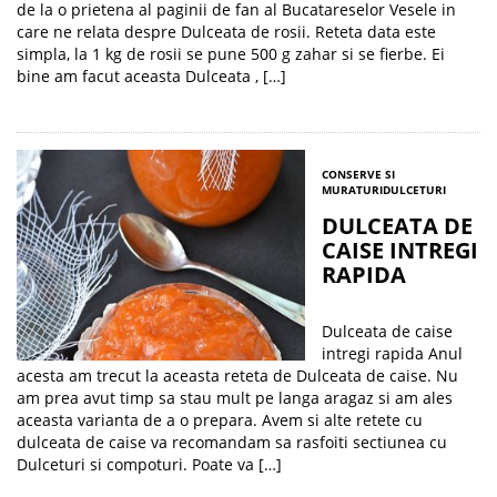
de la o prietena al paginii de fan al Bucatareselor Vesele in
care ne relata despre Dulceata de rosii. Reteta data este
simpla, la 1 kg de rosii se pune 500 g zahar si se fierbe. Ei
bine am facut aceasta Dulceata , […]
CONSERVE SI
MURATURI
DULCETURI
DULCEATA DE
CAISE INTREGI
RAPIDA
Dulceata de caise
intregi rapida Anul
acesta am trecut la aceasta reteta de Dulceata de caise. Nu
am prea avut timp sa stau mult pe langa aragaz si am ales
aceasta varianta de a o prepara. Avem si alte retete cu
dulceata de caise va recomandam sa rasfoiti sectiunea cu
Dulceturi si compoturi. Poate va […]