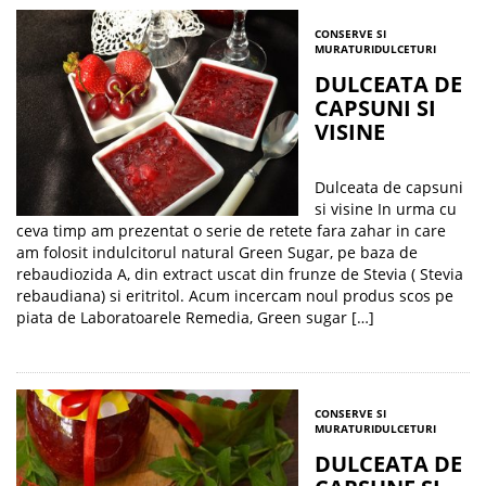
CONSERVE SI
MURATURI
DULCETURI
DULCEATA DE
CAPSUNI SI
VISINE
Dulceata de capsuni
si visine In urma cu
ceva timp am prezentat o serie de retete fara zahar in care
am folosit indulcitorul natural Green Sugar, pe baza de
rebaudiozida A, din extract uscat din frunze de Stevia ( Stevia
rebaudiana) si eritritol. Acum incercam noul produs scos pe
piata de Laboratoarele Remedia, Green sugar […]
CONSERVE SI
MURATURI
DULCETURI
DULCEATA DE