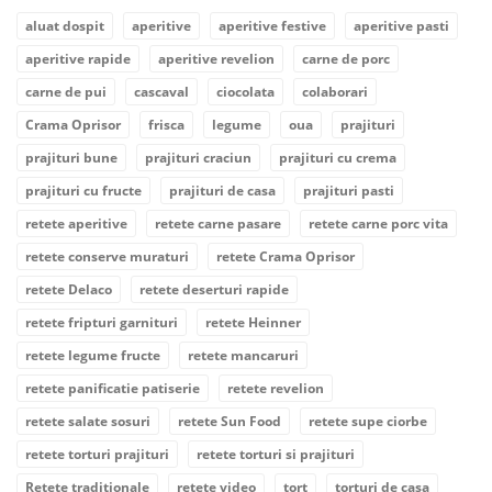
aluat dospit
aperitive
aperitive festive
aperitive pasti
aperitive rapide
aperitive revelion
carne de porc
carne de pui
cascaval
ciocolata
colaborari
Crama Oprisor
frisca
legume
oua
prajituri
prajituri bune
prajituri craciun
prajituri cu crema
prajituri cu fructe
prajituri de casa
prajituri pasti
retete aperitive
retete carne pasare
retete carne porc vita
retete conserve muraturi
retete Crama Oprisor
retete Delaco
retete deserturi rapide
retete fripturi garnituri
retete Heinner
retete legume fructe
retete mancaruri
retete panificatie patiserie
retete revelion
retete salate sosuri
retete Sun Food
retete supe ciorbe
retete torturi prajituri
retete torturi si prajituri
Retete traditionale
retete video
tort
torturi de casa