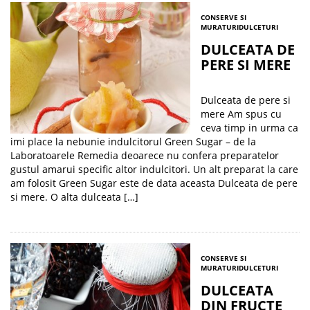
CONSERVE SI
MURATURI
DULCETURI
DULCEATA DE
PERE SI MERE
Dulceata de pere si
mere Am spus cu
ceva timp in urma ca
imi place la nebunie indulcitorul Green Sugar – de la
Laboratoarele Remedia deoarece nu confera preparatelor
gustul amarui specific altor indulcitori. Un alt preparat la care
am folosit Green Sugar este de data aceasta Dulceata de pere
si mere. O alta dulceata […]
CONSERVE SI
MURATURI
DULCETURI
DULCEATA
DIN FRUCTE