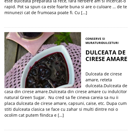
este dulceata preparata la rece, fara fierbere am si incercat-o
rapid. Pot sa spun ca este foarte buna si are o culoare … de te
minunezi cat de frumoasa poate fi. Cu […]
CONSERVE SI
MURATURI
DULCETURI
DULCEATA DE
CIRESE AMARE
Dulceata de cirese
amare, reteta
dulceata.Dulceata de
casa din cirese amare.Dulceata din cirese amare cu indulcitor
natural Green Sugar. Nu cred sa fie cineva careia sa nu ii
placa dulceata de cirese amare, capsuni, caise, etc. Dupa cum
stiti dulceata clasica se face cu zahar si multi dintre noi o
ocolim cat putem fiindca e […]