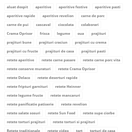
aluat dospit
aperitive
aperitive festive
aperitive pasti
aperitive rapide
aperitive revelion
carne de porc
carne de pui
cascaval
ciocolata
colaborari
Crama Oprisor
frisca
legume
oua
prajituri
prajituri bune
prajituri craciun
prajituri cu crema
prajituri cu fructe
prajituri de casa
prajituri pasti
retete aperitive
retete carne pasare
retete carne porc vita
retete conserve muraturi
retete Crama Oprisor
retete Delaco
retete deserturi rapide
retete fripturi garnituri
retete Heinner
retete legume fructe
retete mancaruri
retete panificatie patiserie
retete revelion
retete salate sosuri
retete Sun Food
retete supe ciorbe
retete torturi prajituri
retete torturi si prajituri
Retete traditionale
retete video
tort
torturi de casa