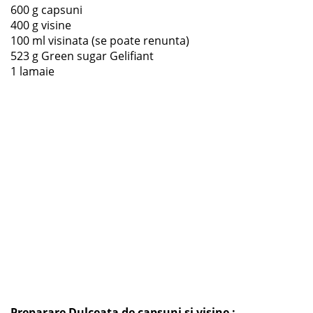
600 g capsuni
400 g visine
100 ml visinata (se poate renunta)
523 g Green sugar Gelifiant
1 lamaie
Preparare Dulceata de capsuni si visine :