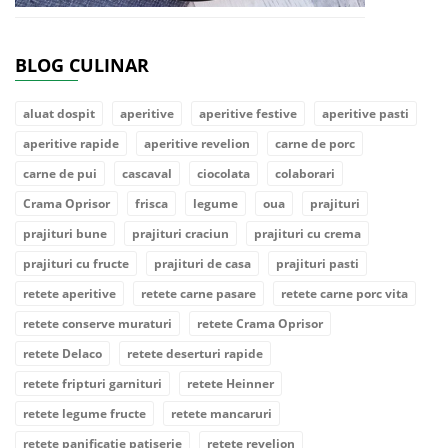
BLOG CULINAR
aluat dospit
aperitive
aperitive festive
aperitive pasti
aperitive rapide
aperitive revelion
carne de porc
carne de pui
cascaval
ciocolata
colaborari
Crama Oprisor
frisca
legume
oua
prajituri
prajituri bune
prajituri craciun
prajituri cu crema
prajituri cu fructe
prajituri de casa
prajituri pasti
retete aperitive
retete carne pasare
retete carne porc vita
retete conserve muraturi
retete Crama Oprisor
retete Delaco
retete deserturi rapide
retete fripturi garnituri
retete Heinner
retete legume fructe
retete mancaruri
retete panificatie patiserie
retete revelion