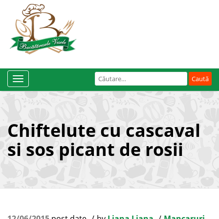
Caută
Toggle
după:
Navigation
Chiftelute cu cascaval
si sos picant de rosii
12/06/2015
post date
by
Liana Liana
Mancaruri