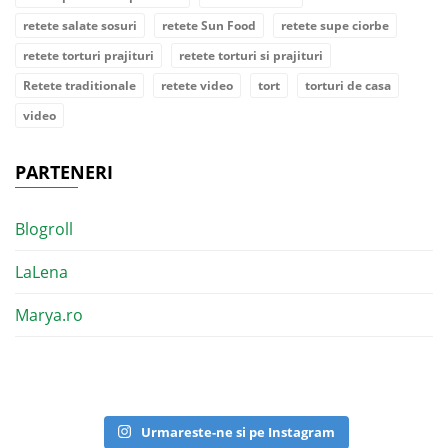
retete salate sosuri
retete Sun Food
retete supe ciorbe
retete torturi prajituri
retete torturi si prajituri
Retete traditionale
retete video
tort
torturi de casa
video
PARTENERI
Blogroll
LaLena
Marya.ro
Urmareste-ne si pe Instagram