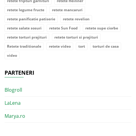
retete fripturi garnituri
retete Heinner
retete legume fructe
retete mancaruri
retete panificatie patiserie
retete revelion
retete salate sosuri
retete Sun Food
retete supe ciorbe
retete torturi prajituri
retete torturi si prajituri
Retete traditionale
retete video
tort
torturi de casa
video
PARTENERI
Blogroll
LaLena
Marya.ro