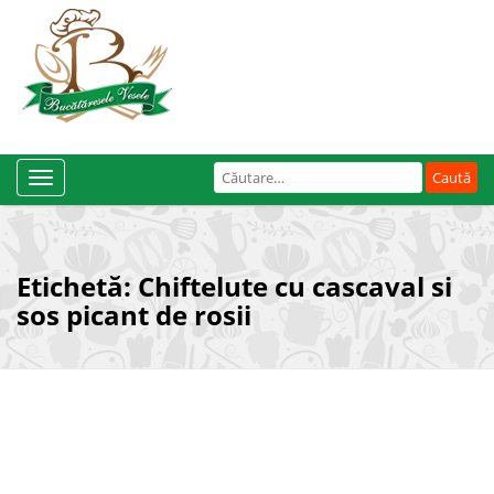
Caută
Toggle
după:
Navigation
Etichetă:
Chiftelute cu cascaval si
sos picant de rosii