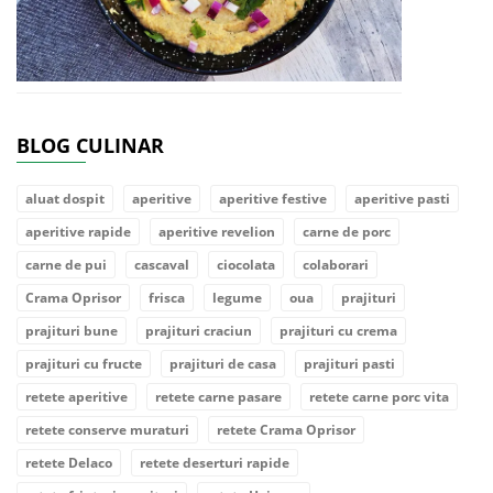
BLOG CULINAR
aluat dospit
aperitive
aperitive festive
aperitive pasti
aperitive rapide
aperitive revelion
carne de porc
carne de pui
cascaval
ciocolata
colaborari
Crama Oprisor
frisca
legume
oua
prajituri
prajituri bune
prajituri craciun
prajituri cu crema
prajituri cu fructe
prajituri de casa
prajituri pasti
retete aperitive
retete carne pasare
retete carne porc vita
retete conserve muraturi
retete Crama Oprisor
retete Delaco
retete deserturi rapide