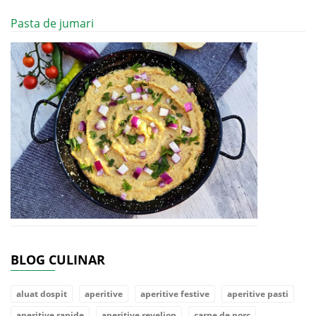
Pasta de jumari
BLOG CULINAR
aluat dospit
aperitive
aperitive festive
aperitive pasti
aperitive rapide
aperitive revelion
carne de porc