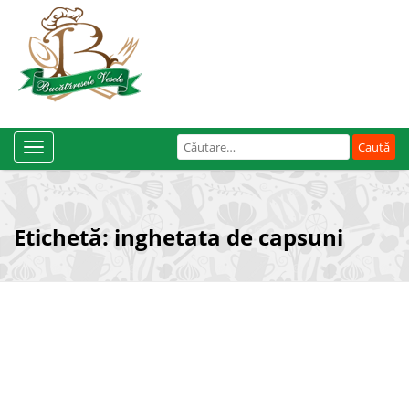
Caută
Toggle
după:
Navigation
Etichetă:
inghetata de capsuni