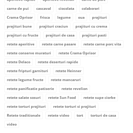
carne de pui
cascaval
ciocolata
colaborari
Crama Oprisor
frisca
legume
oua
prajituri
prajituri bune
prajituri craciun
prajituri cu crema
prajituri cu fructe
prajituri de casa
prajituri pasti
retete aperitive
retete carne pasare
retete carne porc vita
retete conserve muraturi
retete Crama Oprisor
retete Delaco
retete deserturi rapide
retete fripturi garnituri
retete Heinner
retete legume fructe
retete mancaruri
retete panificatie patiserie
retete revelion
retete salate sosuri
retete Sun Food
retete supe ciorbe
retete torturi prajituri
retete torturi si prajituri
Retete traditionale
retete video
tort
torturi de casa
video