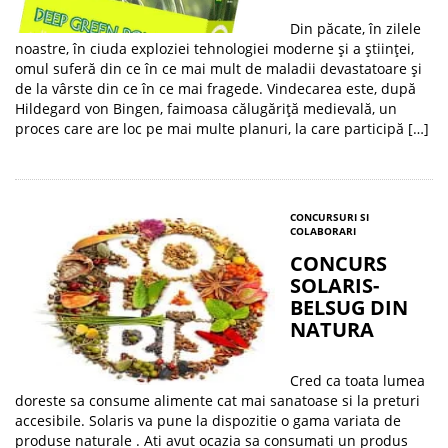
Din păcate, în zilele
noastre, în ciuda exploziei tehnologiei moderne şi a ştiinţei,
omul suferă din ce în ce mai mult de maladii devastatoare şi
de la vârste din ce în ce mai fragede. Vindecarea este, după
Hildegard von Bingen, faimoasa călugăriţă medievală, un
proces care are loc pe mai multe planuri, la care participă […]
CONCURSURI SI
COLABORARI
CONCURS
SOLARIS-
BELSUG DIN
NATURA
Cred ca toata lumea
doreste sa consume alimente cat mai sanatoase si la preturi
accesibile. Solaris va pune la dispozitie o gama variata de
produse naturale . Ati avut ocazia sa consumati un produs