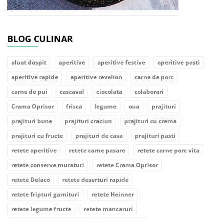
BLOG CULINAR
aluat dospit
aperitive
aperitive festive
aperitive pasti
aperitive rapide
aperitive revelion
carne de porc
carne de pui
cascaval
ciocolata
colaborari
Crama Oprisor
frisca
legume
oua
prajituri
prajituri bune
prajituri craciun
prajituri cu crema
prajituri cu fructe
prajituri de casa
prajituri pasti
retete aperitive
retete carne pasare
retete carne porc vita
retete conserve muraturi
retete Crama Oprisor
retete Delaco
retete deserturi rapide
retete fripturi garnituri
retete Heinner
retete legume fructe
retete mancaruri