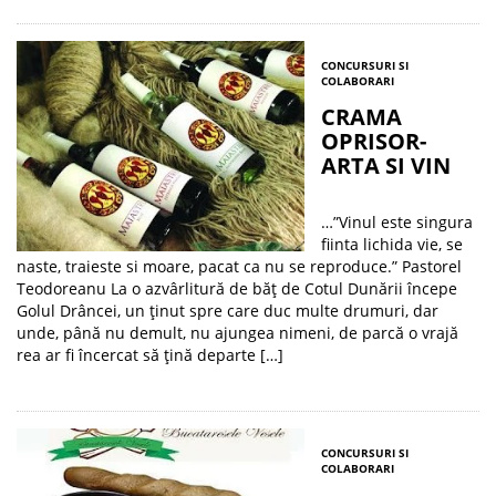
CONCURSURI SI
COLABORARI
CRAMA
OPRISOR-
ARTA SI VIN
…”Vinul este singura
fiinta lichida vie, se
naste, traieste si moare, pacat ca nu se reproduce.” Pastorel
Teodoreanu La o azvârlitură de băţ de Cotul Dunării începe
Golul Drâncei, un ţinut spre care duc multe drumuri, dar
unde, până nu demult, nu ajungea nimeni, de parcă o vrajă
rea ar fi încercat să ţină departe […]
CONCURSURI SI
COLABORARI