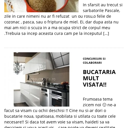
In sfarsit au trecut si
sarbatorile Pascale,
zile in care nimeni nu ar fi refuzat un ou rosu,o felie de
cozonac , pasca, sau o friptura de miel. Ei, dar dupa asta nu
mai am nici o scuza in a ma ocupa strict de corpul meu
.Trebuia sa incep aceasta cura cam pe la inceputul […]
CONCURSURI SI
COLABORARI
BUCATARIA
MULT
VISATA!!
Frumoasa tema
zicem noi 🙂 ne-a
facut sa visam cu ochii deschisi !! Cine nu si-ar dori o
bucatarie noua, spatioasa, mobilata si utilata cu toate cele
necesare!! Si daca tot avem voie sa visam, haideti sa va
descriem si voua acest vis …care poate va deveni realitate …