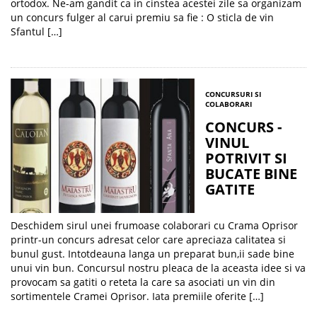
ortodox. Ne-am gandit ca in cinstea acestei zile sa organizam
un concurs fulger al carui premiu sa fie : O sticla de vin
Sfantul […]
CONCURSURI SI
COLABORARI
CONCURS -
VINUL
POTRIVIT SI
BUCATE BINE
GATITE
Deschidem sirul unei frumoase colaborari cu Crama Oprisor
printr-un concurs adresat celor care apreciaza calitatea si
bunul gust. Intotdeauna langa un preparat bun,ii sade bine
unui vin bun. Concursul nostru pleaca de la aceasta idee si va
provocam sa gatiti o reteta la care sa asociati un vin din
sortimentele Cramei Oprisor. Iata premiile oferite […]