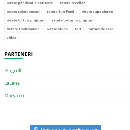
retete panificatie patiserie
retete revelion
retete salate sosuri
retete Sun Food
retete supe ciorbe
retete torturi prajituri
retete torturi si prajituri
Retete traditionale
retete video
tort
torturi de casa
video
PARTENERI
Blogroll
LaLena
Marya.ro
Urmareste-ne si pe Instagram