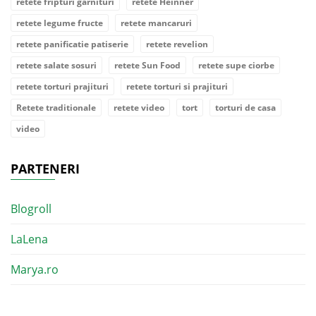
retete fripturi garnituri
retete Heinner
retete legume fructe
retete mancaruri
retete panificatie patiserie
retete revelion
retete salate sosuri
retete Sun Food
retete supe ciorbe
retete torturi prajituri
retete torturi si prajituri
Retete traditionale
retete video
tort
torturi de casa
video
PARTENERI
Blogroll
LaLena
Marya.ro