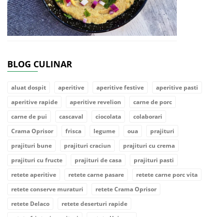
BLOG CULINAR
aluat dospit
aperitive
aperitive festive
aperitive pasti
aperitive rapide
aperitive revelion
carne de porc
carne de pui
cascaval
ciocolata
colaborari
Crama Oprisor
frisca
legume
oua
prajituri
prajituri bune
prajituri craciun
prajituri cu crema
prajituri cu fructe
prajituri de casa
prajituri pasti
retete aperitive
retete carne pasare
retete carne porc vita
retete conserve muraturi
retete Crama Oprisor
retete Delaco
retete deserturi rapide