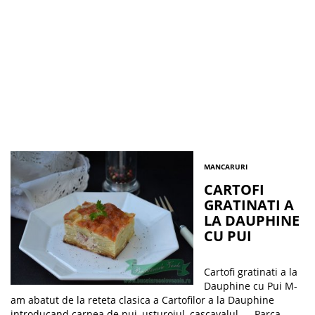
MANCARURI
CARTOFI
GRATINATI A
LA DAUPHINE
CU PUI
Cartofi gratinati a la
Dauphine cu Pui M-
am abatut de la reteta clasica a Cartofilor a la Dauphine
introducand carnea de pui, usturoiul, cascavalul… . Parca