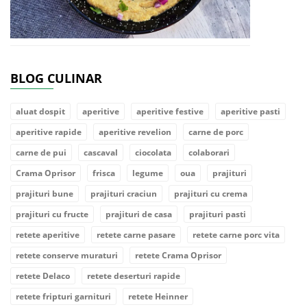
BLOG CULINAR
aluat dospit
aperitive
aperitive festive
aperitive pasti
aperitive rapide
aperitive revelion
carne de porc
carne de pui
cascaval
ciocolata
colaborari
Crama Oprisor
frisca
legume
oua
prajituri
prajituri bune
prajituri craciun
prajituri cu crema
prajituri cu fructe
prajituri de casa
prajituri pasti
retete aperitive
retete carne pasare
retete carne porc vita
retete conserve muraturi
retete Crama Oprisor
retete Delaco
retete deserturi rapide
retete fripturi garnituri
retete Heinner