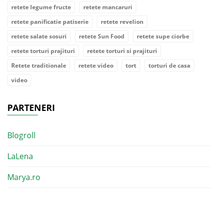
retete legume fructe
retete mancaruri
retete panificatie patiserie
retete revelion
retete salate sosuri
retete Sun Food
retete supe ciorbe
retete torturi prajituri
retete torturi si prajituri
Retete traditionale
retete video
tort
torturi de casa
video
PARTENERI
Blogroll
LaLena
Marya.ro