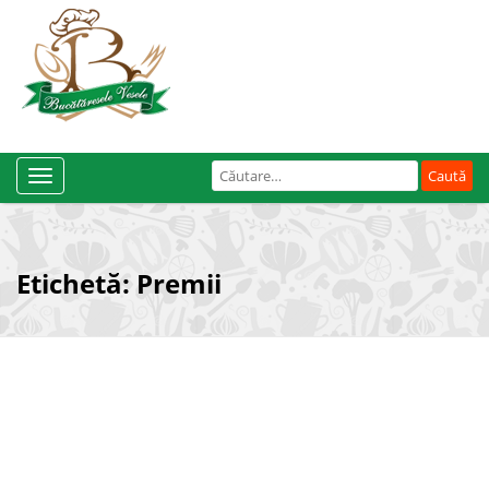
Caută
Toggle
după:
Navigation
Etichetă:
Premii