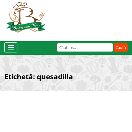
Caută
Toggle
după:
Navigation
Etichetă:
quesadilla