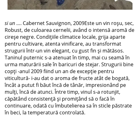
si un
…. Cabernet Sauvignon, 2009Este un vin roşu, sec,
Robust, de culoarea cernelii, având o intensă aromă de
cireşe negre. Condiţiile climatice locale, grija aparte
pentru cultivare, atenta vinificare, au transformat
strugurii într-un vin elegant, cu gust fin şi mătăsos.
Taninul puternic s-a atenuat în timp, mai cu seamă în
urma maturării sale în baricuri de stejar. Strugurii bine
copţi -anul 2009 fiind un an de excepţie pentru
viticultură- i-au dat o aroma de fructe atât de bogată,
încât a putut fi băut încă de tânăr, impresionând pe
mulţi, încă de atunci. Între timp, vinul s-a rotunjit,
căpătând consistenţă şi promiţând să o facă în
continuare, odată cu îmbutelierea sa în sticle păstrate
în beci, la temperatură controlată.