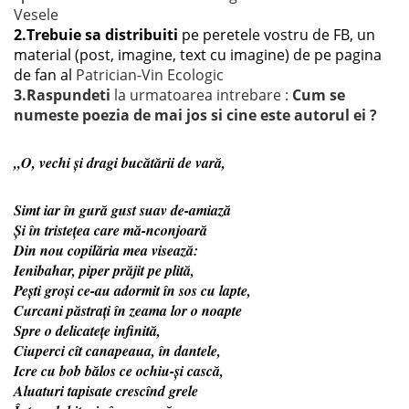
Vesele
2.
Trebuie sa distribuiti
pe peretele vostru de FB, un
material (post, imagine, text cu imagine) de pe pagina
de fan al
Patrician-Vin Ecologic
3.
Raspundeti
la urmatoarea intrebare :
Cum se
numeste poezia de mai jos si cine este autorul ei ?
„O, vechi şi dragi bucătării de vară,
Simt iar în gură gust suav de-amiază
Şi în tristeţea care mă-nconjoară
Din nou copilăria mea visează:
Ienibahar, piper prăjit pe plită,
Peşti groşi ce-au adormit în sos cu lapte,
Curcani păstraţi în zeama lor o noapte
Spre o delicateţe infinită,
Ciuperci cît canapeaua, în dantele,
Icre cu bob bălos ce ochiu-şi cască,
Aluaturi tapisate crescînd grele