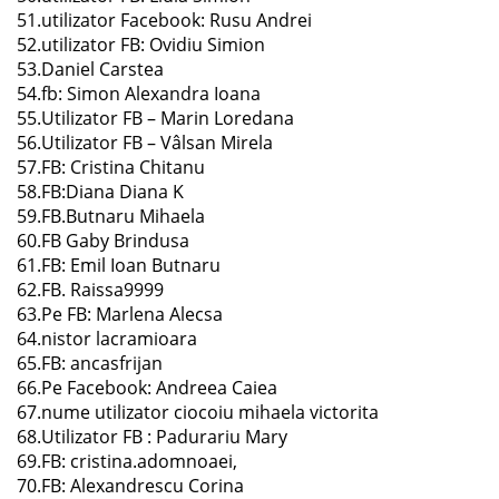
51.utilizator Facebook: Rusu Andrei
52.utilizator FB: Ovidiu Simion
53.Daniel Carstea
54.fb: Simon Alexandra Ioana
55.Utilizator FB – Marin Loredana
56.Utilizator FB – Vâlsan Mirela
57.FB: Cristina Chitanu
58.FB:Diana Diana K
59.FB.Butnaru Mihaela
60.FB Gaby Brindusa
61.FB: Emil Ioan Butnaru
62.FB. Raissa9999
63.Pe FB: Marlena Alecsa
64.nistor lacramioara
65.FB: ancasfrijan
66.Pe Facebook: Andreea Caiea
67.nume utilizator ciocoiu mihaela victorita
68.Utilizator FB : Padurariu Mary
69.FB: cristina.adomnoaei,
70.FB: Alexandrescu Corina