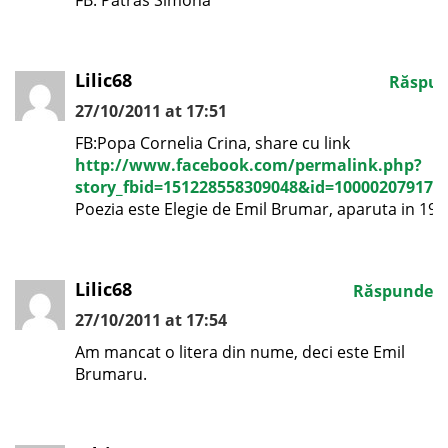
FB: Patras Simona
Lilic68
Răspu
27/10/2011 at 17:51
FB:Popa Cornelia Crina, share cu link
http://www.facebook.com/permalink.php?
story_fbid=151228558309048&id=100002079176
Poezia este Elegie de Emil Brumar, aparuta in 197
Lilic68
Răspunde
27/10/2011 at 17:54
Am mancat o litera din nume, deci este Emil
Brumaru.