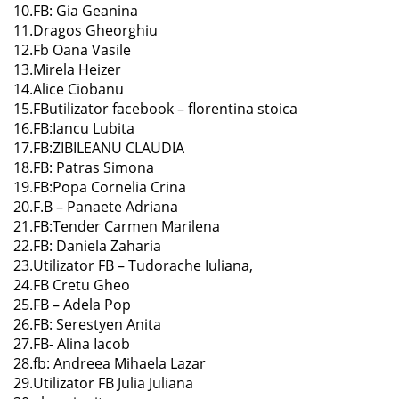
10.FB: Gia Geanina
11.Dragos Gheorghiu
12.Fb Oana Vasile
13.Mirela Heizer
14.Alice Ciobanu
15.FButilizator facebook – florentina stoica
16.FB:Iancu Lubita
17.FB:ZIBILEANU CLAUDIA
18.FB: Patras Simona
19.FB:Popa Cornelia Crina
20.F.B – Panaete Adriana
21.FB:Tender Carmen Marilena
22.FB: Daniela Zaharia
23.Utilizator FB – Tudorache Iuliana,
24.FB Cretu Gheo
25.FB – Adela Pop
26.FB: Serestyen Anita
27.FB- Alina Iacob
28.fb: Andreea Mihaela Lazar
29.Utilizator FB Julia Juliana