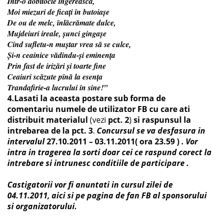
Într-o dobitocie îngerească,
Moi miezuri de ficaţi în butoiaşe
De ou de melc, înlăcrămate dulce,
Mujdeiuri ireale, şunci gingaşe
Cînd sufletu-n muştar vrea să se culce,
Şi-n ceainice vădindu-şi eminenţa
Prin fast de irizări şi toarte fine
Ceaiuri scăzute pînă la esenţa
Trandafirie-a lucrului în sine!”
4.Lasati la aceasta postare sub forma de
comentariu numele de utilizator FB cu care ati
distribuit materialul
(vezi
pct. 2
)
si raspunsul la
intrebarea de la pct. 3
.
Concursul se va desfasura in
intervalul
27.10.2011 – 03.11.2011( ora 23.59 ) .
Vor
intra in tragerea la sorti doar cei ce raspund corect la
intrebare si intrunesc conditiile de participare .
Castigatorii vor fi anuntati in cursul zilei de
04.11.2011, aici si pe pagina de fan FB al sponsorului
si organizatorului.