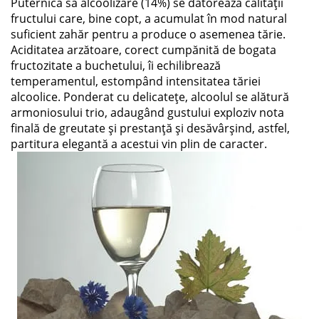
Puternica sa alcoolizare (14%) se datorează calităţii
fructului care, bine copt, a acumulat în mod natural
suficient zahăr pentru a produce o asemenea tărie.
Aciditatea arzătoare, corect cumpănită de bogata
fructozitate a buchetului, îi echilibrează
temperamentul, estompând intensitatea tăriei
alcoolice. Ponderat cu delicateţe, alcoolul se alătură
armoniosului trio, adaugând gustului exploziv nota
finală de greutate şi prestanţă şi desăvârşind, astfel,
partitura elegantă a acestui vin plin de caracter.