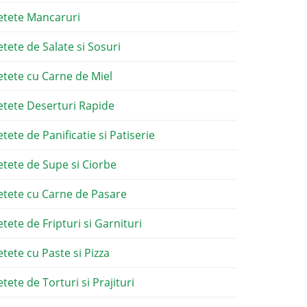
etete Mancaruri
etete de Salate si Sosuri
etete cu Carne de Miel
etete Deserturi Rapide
etete de Panificatie si Patiserie
etete de Supe si Ciorbe
etete cu Carne de Pasare
etete de Fripturi si Garnituri
etete cu Paste si Pizza
tete de Torturi si Prajituri