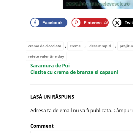
Facebook
Pinterest
29
Twit
,
,
,
crema de ciocolata
creme
desert rapid
prajitur
retete valentine day
Saramura de Pui
Clatite cu crema de branza si capsuni
LASĂ UN RĂSPUNS
Adresa ta de email nu va fi publicată.
Câmpuril
Comment