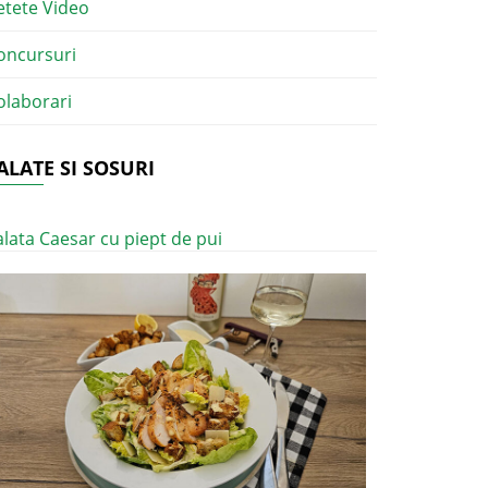
etete Video
oncursuri
olaborari
ALATE SI SOSURI
alata Caesar cu piept de pui