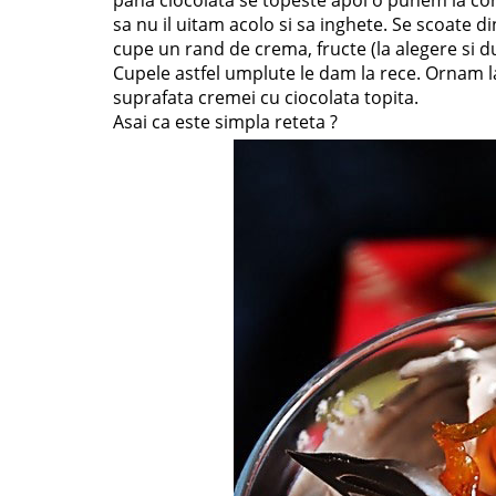
pana ciocolata se topeste apoi o punem la con
sa nu il uitam acolo si sa inghete. Se scoate 
cupe un rand de crema, fructe (la alegere si d
Cupele astfel umplute le dam la rece. Ornam la
suprafata cremei cu ciocolata topita.
Asai ca este simpla reteta ?