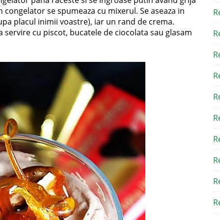
gelator pana raceste si se ingroase putin avand grija
din congelator se spumeaza cu mixerul. Se aseaza in
R
upa placul inimii voastre), iar un rand de crema.
 servire cu piscot, bucatele de ciocolata sau glasam
R
R
R
R
R
R
R
R
Re