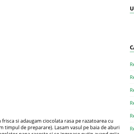
U
C
R
R
R
R
R
 frisca si adaugam ciocolata rasa pe razatoarea cu
tam timpul de preparare). Lasam vasul pe baia de aburi
R