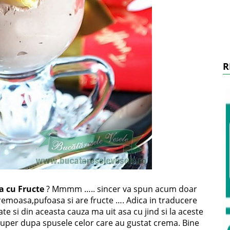
R
a cu Fructe
? Mmmm ….. sincer va spun acum doar
cremoasa,pufoasa si are fructe …. Adica in traducere
e si din aceasta cauza ma uit asa cu jind si la aceste
super dupa spusele celor care au gustat crema. Bine