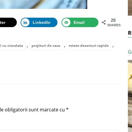
29
ter
LinkedIn
Email
SHARES
R
,
,
,
i cu ciocolata
prajituri de casa
retete deserturi rapide
G
e obligatorii sunt marcate cu
*