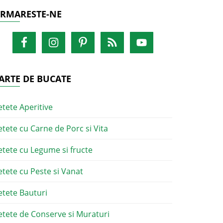
RMARESTE-NE
ARTE DE BUCATE
etete Aperitive
etete cu Carne de Porc si Vita
etete cu Legume si fructe
etete cu Peste si Vanat
etete Bauturi
etete de Conserve si Muraturi