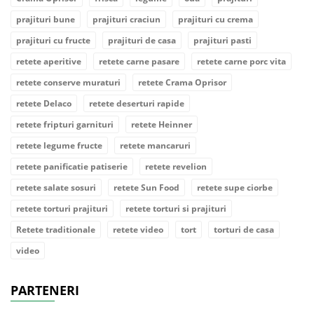
prajituri bune
prajituri craciun
prajituri cu crema
prajituri cu fructe
prajituri de casa
prajituri pasti
retete aperitive
retete carne pasare
retete carne porc vita
retete conserve muraturi
retete Crama Oprisor
retete Delaco
retete deserturi rapide
retete fripturi garnituri
retete Heinner
retete legume fructe
retete mancaruri
retete panificatie patiserie
retete revelion
retete salate sosuri
retete Sun Food
retete supe ciorbe
retete torturi prajituri
retete torturi si prajituri
Retete traditionale
retete video
tort
torturi de casa
video
PARTENERI