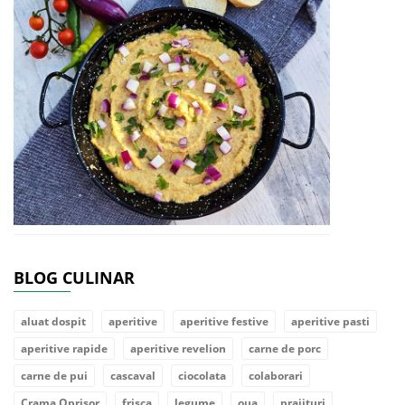
BLOG CULINAR
aluat dospit
aperitive
aperitive festive
aperitive pasti
aperitive rapide
aperitive revelion
carne de porc
carne de pui
cascaval
ciocolata
colaborari
Crama Oprisor
frisca
legume
oua
prajituri