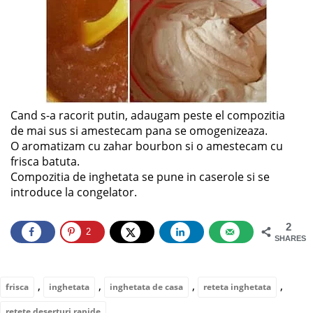
Cand s-a racorit putin, adaugam peste el compozitia
de mai sus si amestecam pana se omogenizeaza.
O aromatizam cu zahar bourbon si o amestecam cu
frisca batuta.
Compozitia de inghetata se pune in caserole si se
introduce la congelator.
2
2
SHARES
,
,
,
,
frisca
inghetata
inghetata de casa
reteta inghetata
retete deserturi rapide