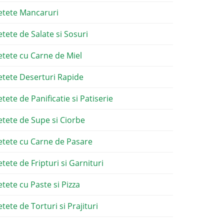
etete Mancaruri
etete de Salate si Sosuri
etete cu Carne de Miel
etete Deserturi Rapide
etete de Panificatie si Patiserie
etete de Supe si Ciorbe
etete cu Carne de Pasare
etete de Fripturi si Garnituri
etete cu Paste si Pizza
tete de Torturi si Prajituri