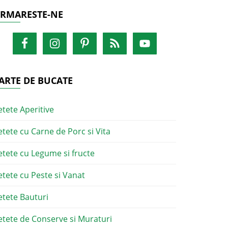
RMARESTE-NE
ARTE DE BUCATE
etete Aperitive
etete cu Carne de Porc si Vita
etete cu Legume si fructe
etete cu Peste si Vanat
etete Bauturi
etete de Conserve si Muraturi