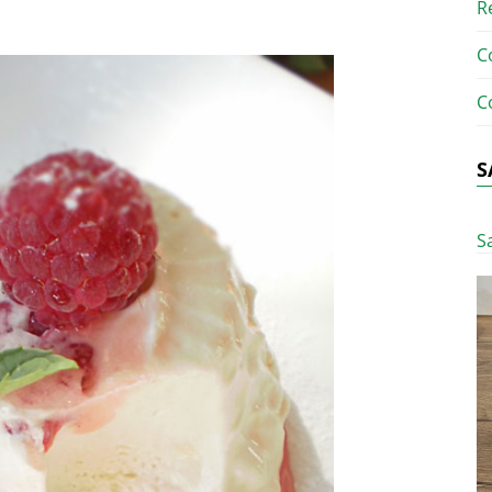
R
C
C
S
S