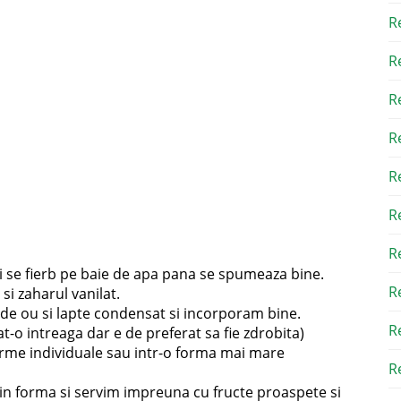
R
R
R
R
R
R
R
i se fierb pe baie de apa pana se spumeaza bine.
R
si zaharul vanilat.
de ou si lapte condensat si incorporam bine.
R
 intreaga dar e de preferat sa fie zdrobita)
orme individuale sau intr-o forma mai mare
Re
din forma si servim impreuna cu fructe proaspete si