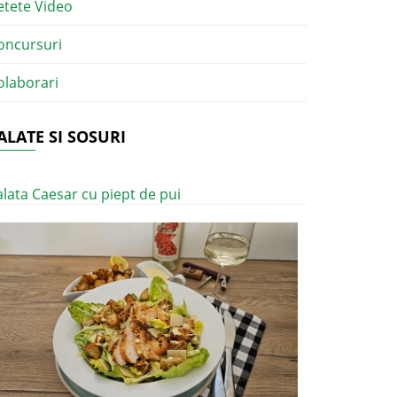
etete Video
oncursuri
olaborari
ALATE SI SOSURI
alata Caesar cu piept de pui