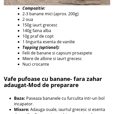
Compozitie:
​2-3 banane mici (aprox. 200g)
​2 oua
​150g iaurt grecesc
​140g faina alba
​10g praf de copt
​1 lingurita esenta de vanilie
Topping (optional):
​Felii de banane si capsuni proaspete
​Miere de albine si iaurt grecesc
​Nuci crocante
​
Vafe pufoase cu banane- fara zahar
adaugat-Mod de preparare
Baza:
Paseaza bananele cu furculita intr-un bol
incapator.
Mixare:
Adauga ouale, iaurtul grecesc si esenta