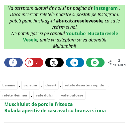
Va asteptam alaturi de noi si pe pagina de
Instagram
.
Daca incercati retetele noastre si postati pe Instagram,
puteti pune hashtag-ul
#bucatareselevesele
, ca sa le
vedem si noi.
Ne puteti gasi si pe canalul
Youtube- Bucataresele
Vesele
, unde va asteptam sa va abonati!!
Multumim!!
3
3
SHARES
,
,
,
,
banane
capsuni
desert
retete deserturi rapide
,
,
retete Heinner
vafe dulci
vafe pufoase
Muschiulet de porc la friteuza
Rulada aperitiv de cascaval cu branza si oua