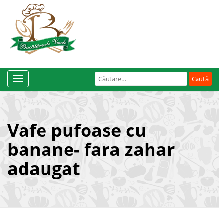
Caută
Toggle
după:
Navigation
Vafe pufoase cu
banane- fara zahar
adaugat