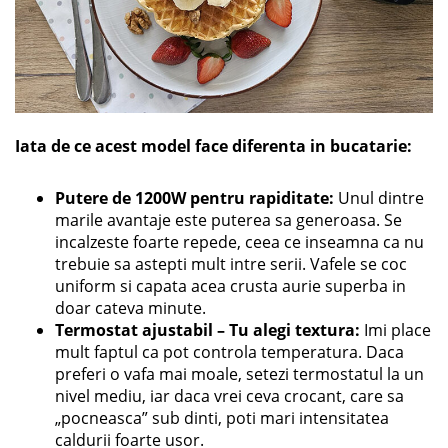
Iata de ce acest model face diferenta in bucatarie:
Putere de 1200W pentru rapiditate:
Unul dintre
marile avantaje este puterea sa generoasa. Se
incalzeste foarte repede, ceea ce inseamna ca nu
trebuie sa astepti mult intre serii. Vafele se coc
uniform si capata acea crusta aurie superba in
doar cateva minute.
Termostat ajustabil – Tu alegi textura:
Imi place
mult faptul ca pot controla temperatura. Daca
preferi o vafa mai moale, setezi termostatul la un
nivel mediu, iar daca vrei ceva crocant, care sa
„pocneasca” sub dinti, poti mari intensitatea
caldurii foarte usor.