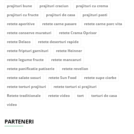
prajituri bune
prajituri craciun
prajituri cu crema
prajituri cu fructe
prajituri de casa
prajituri pasti
retete aperitive
retete carne pasare
retete carne porc vita
retete conserve muraturi
retete Crama Oprisor
retete Delaco
retete deserturi rapide
retete fripturi garnituri
retete Heinner
retete legume fructe
retete mancaruri
retete panificatie patiserie
retete revelion
retete salate sosuri
retete Sun Food
retete supe ciorbe
retete torturi prajituri
retete torturi si prajituri
Retete traditionale
retete video
tort
torturi de casa
video
PARTENERI