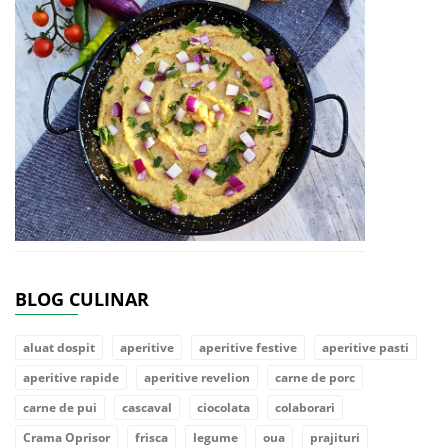
BLOG CULINAR
aluat dospit
aperitive
aperitive festive
aperitive pasti
aperitive rapide
aperitive revelion
carne de porc
carne de pui
cascaval
ciocolata
colaborari
Crama Oprisor
frisca
legume
oua
prajituri