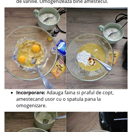
de vanilie. Omogenizeaza bine amestecul.
Incorporare:
Adauga faina si praful de copt,
amestecand usor cu o spatula pana la
omogenizare.