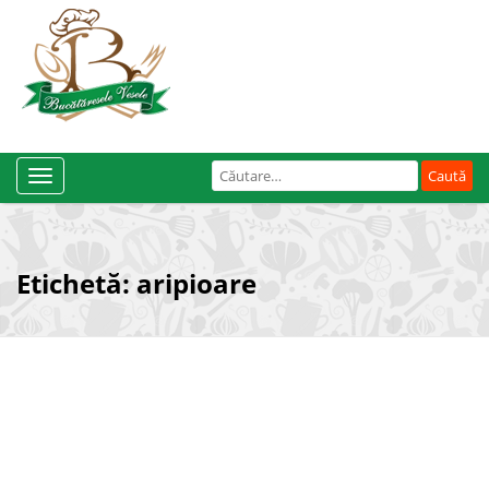
Caută
Toggle
după:
Navigation
Etichetă:
aripioare