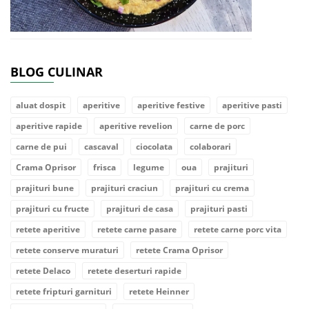
BLOG CULINAR
aluat dospit
aperitive
aperitive festive
aperitive pasti
aperitive rapide
aperitive revelion
carne de porc
carne de pui
cascaval
ciocolata
colaborari
Crama Oprisor
frisca
legume
oua
prajituri
prajituri bune
prajituri craciun
prajituri cu crema
prajituri cu fructe
prajituri de casa
prajituri pasti
retete aperitive
retete carne pasare
retete carne porc vita
retete conserve muraturi
retete Crama Oprisor
retete Delaco
retete deserturi rapide
retete fripturi garnituri
retete Heinner