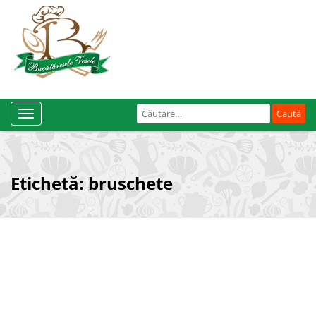
Caută
Toggle
după:
Navigation
Etichetă:
bruschete