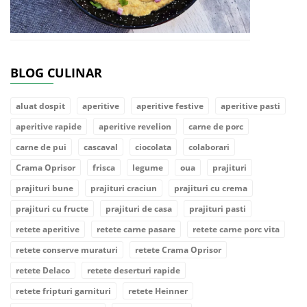
BLOG CULINAR
aluat dospit
aperitive
aperitive festive
aperitive pasti
aperitive rapide
aperitive revelion
carne de porc
carne de pui
cascaval
ciocolata
colaborari
Crama Oprisor
frisca
legume
oua
prajituri
prajituri bune
prajituri craciun
prajituri cu crema
prajituri cu fructe
prajituri de casa
prajituri pasti
retete aperitive
retete carne pasare
retete carne porc vita
retete conserve muraturi
retete Crama Oprisor
retete Delaco
retete deserturi rapide
retete fripturi garnituri
retete Heinner