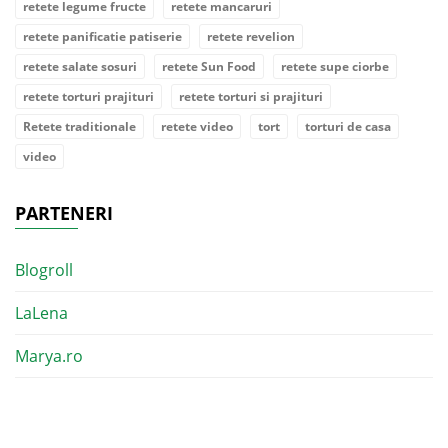
retete legume fructe
retete mancaruri
retete panificatie patiserie
retete revelion
retete salate sosuri
retete Sun Food
retete supe ciorbe
retete torturi prajituri
retete torturi si prajituri
Retete traditionale
retete video
tort
torturi de casa
video
PARTENERI
Blogroll
LaLena
Marya.ro