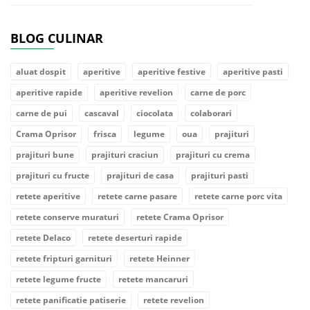
BLOG CULINAR
aluat dospit
aperitive
aperitive festive
aperitive pasti
aperitive rapide
aperitive revelion
carne de porc
carne de pui
cascaval
ciocolata
colaborari
Crama Oprisor
frisca
legume
oua
prajituri
prajituri bune
prajituri craciun
prajituri cu crema
prajituri cu fructe
prajituri de casa
prajituri pasti
retete aperitive
retete carne pasare
retete carne porc vita
retete conserve muraturi
retete Crama Oprisor
retete Delaco
retete deserturi rapide
retete fripturi garnituri
retete Heinner
retete legume fructe
retete mancaruri
retete panificatie patiserie
retete revelion