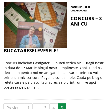
CONCURSURI SI
COLABORARI
CONCURS – 3
ANI CU
BUCATARESELEVESELE!
Concurs incheiat! Castigatorii ii puteti vedea aici. Dragii nostri,
In data de 17 Martie blogul nostru implineste 3 ani. Fiind o zi
deosebita pentru noi ne-am gandit sa o sarbatorim cu voi
printr-un mic concurs. Regulile sunt simple: Cauta pe blog o
reteta care e pe placul tau, apreciaz-o printr-un like apoi
posteaza pe pagina […]
Previous
1
…
3
4
5