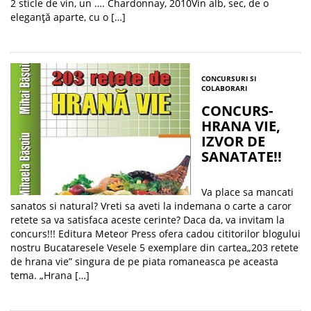
2 sticle de vin, un …. Chardonnay, 2010Vin alb, sec, de o
eleganţă aparte, cu o […]
CONCURSURI SI
COLABORARI
CONCURS-
HRANA VIE,
IZVOR DE
SANATATE!!
Va place sa mancati
sanatos si natural? Vreti sa aveti la indemana o carte a caror
retete sa va satisfaca aceste cerinte? Daca da, va invitam la
concurs!!! Editura Meteor Press ofera cadou cititorilor blogului
nostru Bucataresele Vesele 5 exemplare din cartea„203 retete
de hrana vie” singura de pe piata romaneasca pe aceasta
tema. „Hrana […]