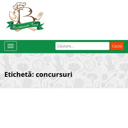
Caută
Toggle
după:
Navigation
Etichetă:
concursuri