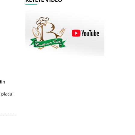
din
.
e placul