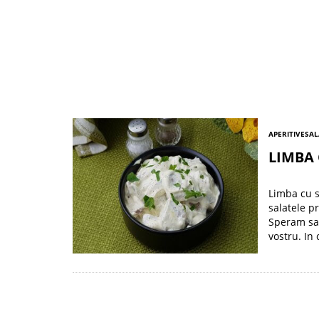
APERITIVE
SAL
LIMBA
Limba cu s
salatele p
Speram sa v
vostru. In