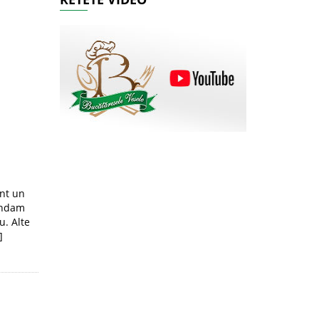
nt un
mandam
u. Alte
]