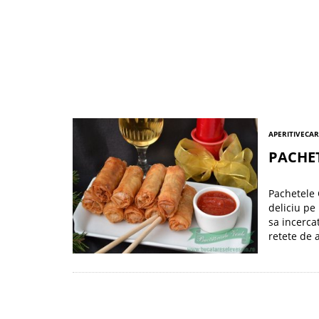
APERITIVE
CAR
PACHE
Pachetele 
deliciu pe
sa incercat
retete de a