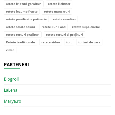
retete fripturi garnituri
retete Heinner
retete legume fructe
retete mancaruri
retete panificatie patiserie
retete revelion
retete salate sosuri
retete Sun Food
retete supe ciorbe
retete torturi prajituri
retete torturi si prajituri
Retete traditionale
retete video
tort
torturi de casa
video
PARTENERI
Blogroll
LaLena
Marya.ro