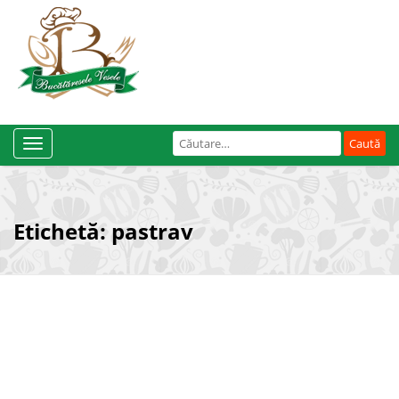
Caută
Toggle
după:
Navigation
Etichetă:
pastrav