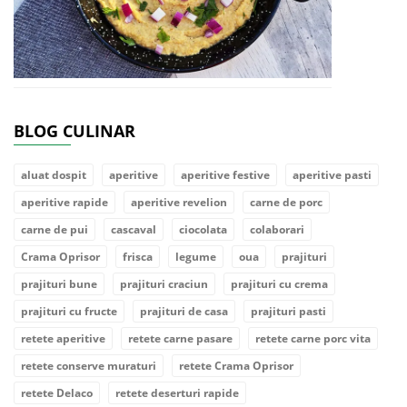
BLOG CULINAR
aluat dospit
aperitive
aperitive festive
aperitive pasti
aperitive rapide
aperitive revelion
carne de porc
carne de pui
cascaval
ciocolata
colaborari
Crama Oprisor
frisca
legume
oua
prajituri
prajituri bune
prajituri craciun
prajituri cu crema
prajituri cu fructe
prajituri de casa
prajituri pasti
retete aperitive
retete carne pasare
retete carne porc vita
retete conserve muraturi
retete Crama Oprisor
retete Delaco
retete deserturi rapide