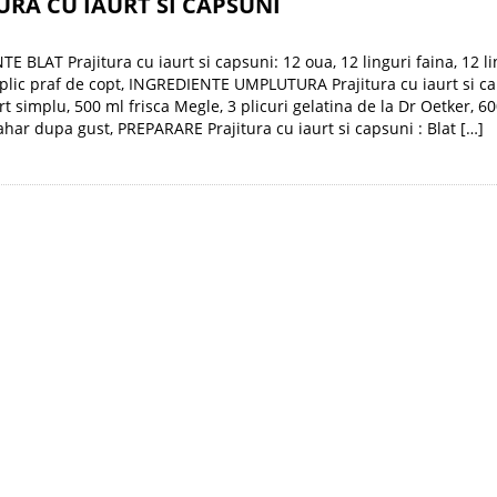
URA CU IAURT SI CAPSUNI
E BLAT Prajitura cu iaurt si capsuni: 12 oua, 12 linguri faina, 12 li
 plic praf de copt, INGREDIENTE UMPLUTURA Prajitura cu iaurt si c
rt simplu, 500 ml frisca Megle, 3 plicuri gelatina de la Dr Oetker, 60
ahar dupa gust, PREPARARE Prajitura cu iaurt si capsuni : Blat […]