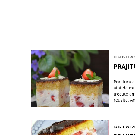
PRAJITURI DE
PRAJIT
Prajitura 
atat de mul
trecute am
reusita. A
RETETE DE PA