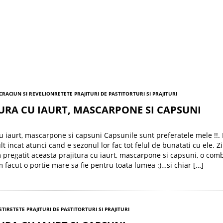
 CRACIUN SI REVELION
RETETE PRAJITURI DE PASTI
TORTURI SI PRAJITURI
URA CU IAURT, MASCARPONE SI CAPSUNI
cu iaurt, mascarpone si capsuni Capsunile sunt preferatele mele !!. 
t incat atunci cand e sezonul lor fac tot felul de bunatati cu ele. Zi
 pregatit aceasta prajitura cu iaurt, mascarpone si capsuni, o com
m facut o portie mare sa fie pentru toata lumea :)…si chiar […]
STI
RETETE PRAJITURI DE PASTI
TORTURI SI PRAJITURI