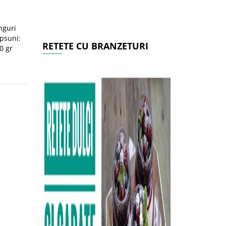
nguri
apsuni:
RETETE CU BRANZETURI
0 gr