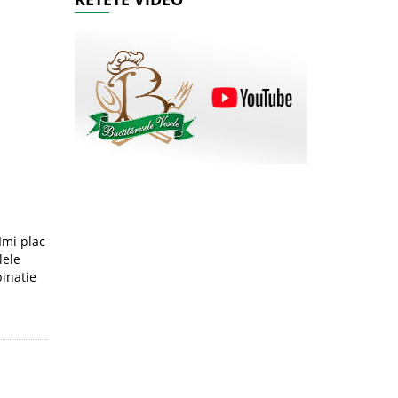
Imi plac
lele
binatie