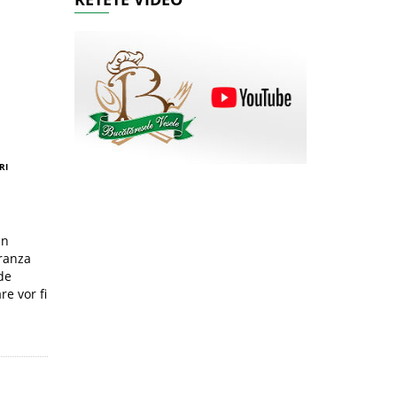
RI
in
branza
de
re vor fi