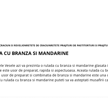
 CRACIUN SI REVELION
RETETE DE CRACIUN
RETETE PRAJITURI DE PASTI
TORTURI SI PRAJITU
A CU BRANZA SI MANDARINE
le Vesele azi va prezinta o rulada cu branza si mandarine glasata 
ce este usor de preparat, rapida si aspectuoasa. Aceata rulada cu 
e usor de preparat si combinatia de branza si mandarine este una 
Cu rulada cu branza si mandarine puteti sa va asteptati musafirii ca