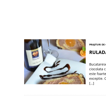
PRAJITURI DE
RULAD
Bucatarese
ciocolata 
este foart
exceptie. 
[…]