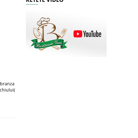
 branza
chiului(