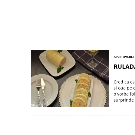
APERITIVE
RET
RULADA
Cred ca es
si oua pe 
o vorba fol
surprinde 