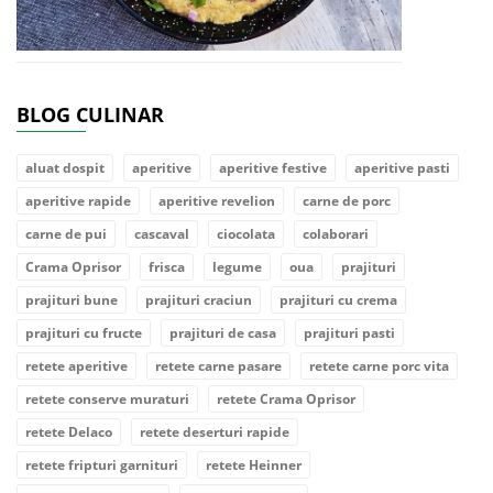
BLOG CULINAR
aluat dospit
aperitive
aperitive festive
aperitive pasti
aperitive rapide
aperitive revelion
carne de porc
carne de pui
cascaval
ciocolata
colaborari
Crama Oprisor
frisca
legume
oua
prajituri
prajituri bune
prajituri craciun
prajituri cu crema
prajituri cu fructe
prajituri de casa
prajituri pasti
retete aperitive
retete carne pasare
retete carne porc vita
retete conserve muraturi
retete Crama Oprisor
retete Delaco
retete deserturi rapide
retete fripturi garnituri
retete Heinner