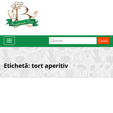
Caută
Toggle
după:
Navigation
Etichetă:
tort aperitiv