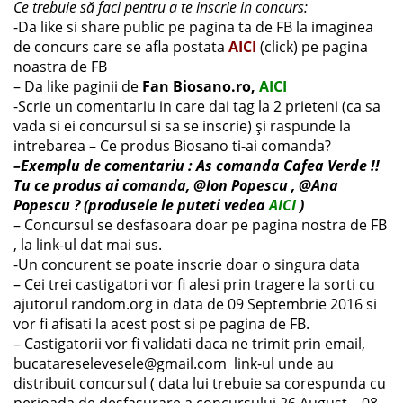
Ce trebuie să faci pentru a te inscrie in concurs:
-Da like si share public pe pagina ta de FB la imaginea
de concurs care se afla postata
AICI
(click) pe pagina
noastra de FB
– Da like paginii de
Fan Biosano.ro,
AICI
-Scrie un comentariu in care dai tag la 2 prieteni (ca sa
vada si ei concursul si sa se inscrie) și raspunde la
intrebarea – Ce produs Biosano ti-ai comanda?
–Exemplu de comentariu : As comanda Cafea Verde !!
Tu ce produs ai comanda, @Ion Popescu , @Ana
Popescu ? (produsele le puteti vedea
AICI
)
– Concursul se desfasoara doar pe pagina nostra de FB
, la link-ul dat mai sus.
-Un concurent se poate inscrie doar o singura data
– Cei trei castigatori vor fi alesi prin tragere la sorti cu
ajutorul random.org in data de 09 Septembrie 2016 si
vor fi afisati la acest post si pe pagina de FB.
– Castigatorii vor fi validati daca ne trimit prin email,
bucatareselevesele@gmail.com link-ul unde au
distribuit concursul ( data lui trebuie sa corespunda cu