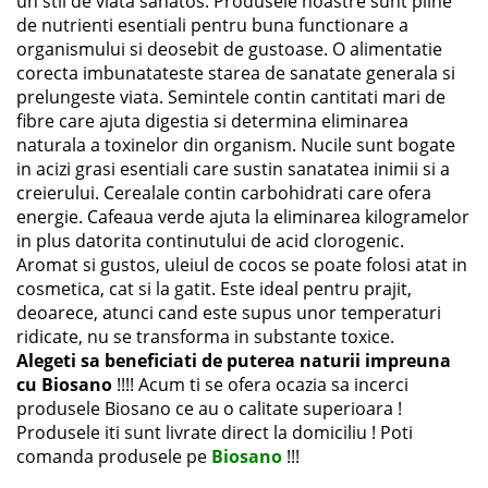
un stil de viata sanatos. Produsele noastre sunt pline
de nutrienti esentiali pentru buna functionare a
organismului si deosebit de gustoase. O alimentatie
corecta imbunatateste starea de sanatate generala si
prelungeste viata. Semintele contin cantitati mari de
fibre care ajuta digestia si determina eliminarea
naturala a toxinelor din organism. Nucile sunt bogate
in acizi grasi esentiali care sustin sanatatea inimii si a
creierului. Cerealale contin carbohidrati care ofera
energie. Cafeaua verde ajuta la eliminarea kilogramelor
in plus datorita continutului de acid clorogenic.
Aromat si gustos, uleiul de cocos se poate folosi atat in
cosmetica, cat si la gatit. Este ideal pentru prajit,
deoarece, atunci cand este supus unor temperaturi
ridicate, nu se transforma in substante toxice.
Alegeti sa beneficiati de puterea naturii impreuna
cu Biosano
!!!! Acum ti se ofera ocazia sa incerci
produsele Biosano ce au o calitate superioara !
Produsele iti sunt livrate direct la domiciliu ! Poti
comanda produsele pe
Biosano
!!!