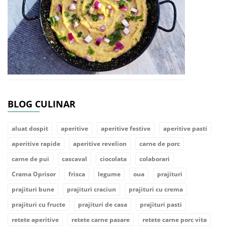
BLOG CULINAR
aluat dospit
aperitive
aperitive festive
aperitive pasti
aperitive rapide
aperitive revelion
carne de porc
carne de pui
cascaval
ciocolata
colaborari
Crama Oprisor
frisca
legume
oua
prajituri
prajituri bune
prajituri craciun
prajituri cu crema
prajituri cu fructe
prajituri de casa
prajituri pasti
retete aperitive
retete carne pasare
retete carne porc vita