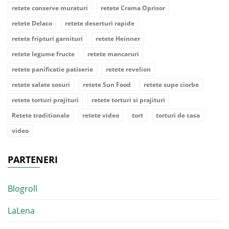
retete conserve muraturi
retete Crama Oprisor
retete Delaco
retete deserturi rapide
retete fripturi garnituri
retete Heinner
retete legume fructe
retete mancaruri
retete panificatie patiserie
retete revelion
retete salate sosuri
retete Sun Food
retete supe ciorbe
retete torturi prajituri
retete torturi si prajituri
Retete traditionale
retete video
tort
torturi de casa
video
PARTENERI
Blogroll
LaLena