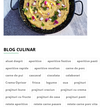
BLOG CULINAR
aluat dospit
aperitive
aperitive festive
aperitive pasti
aperitive rapide
aperitive revelion
carne de porc
carne de pui
cascaval
ciocolata
colaborari
Crama Oprisor
frisca
legume
oua
prajituri
prajituri bune
prajituri craciun
prajituri cu crema
prajituri cu fructe
prajituri de casa
prajituri pasti
retete aperitive
retete carne pasare
retete carne porc vita