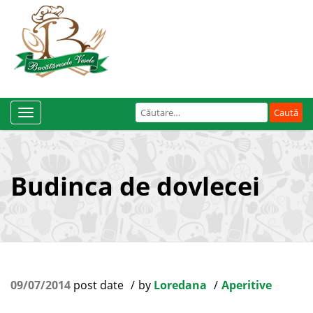
Caută
Toggle
după:
Navigation
Budinca de dovlecei
09/07/2014
post date
by
Loredana
Aperitive