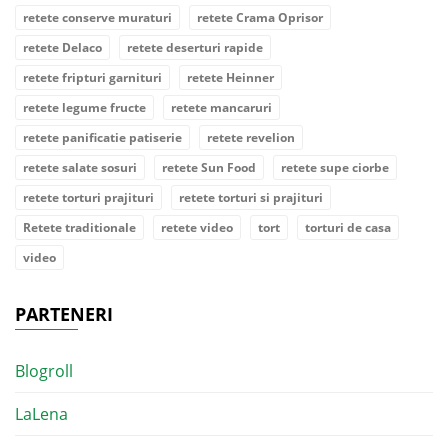
retete conserve muraturi
retete Crama Oprisor
retete Delaco
retete deserturi rapide
retete fripturi garnituri
retete Heinner
retete legume fructe
retete mancaruri
retete panificatie patiserie
retete revelion
retete salate sosuri
retete Sun Food
retete supe ciorbe
retete torturi prajituri
retete torturi si prajituri
Retete traditionale
retete video
tort
torturi de casa
video
PARTENERI
Blogroll
LaLena