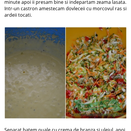
minute apoi ii presam bine si indepartam zeama lasata.
Intr-un castron amestecam dovleceii cu morcovul ras si
ardeii tocati.
Separat batem ouale cu crema de branza si uleiul, apoi