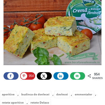
954
954
SHARES
,
,
,
,
aperitive
budinca de dovlecei
dovlecei
emmentaler
,
retete aperitive
retete Delaco