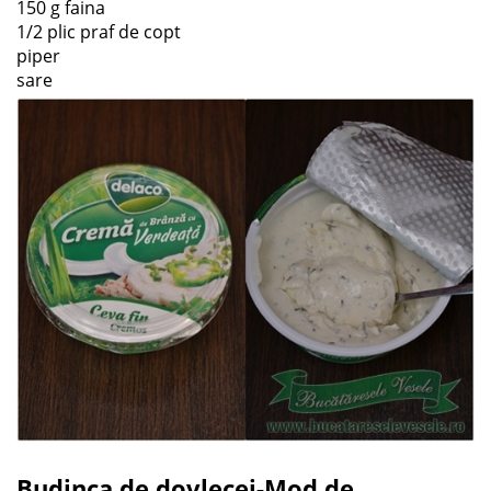
150 g faina
1/2 plic praf de copt
piper
sare
Budinca de dovlecei-Mod de