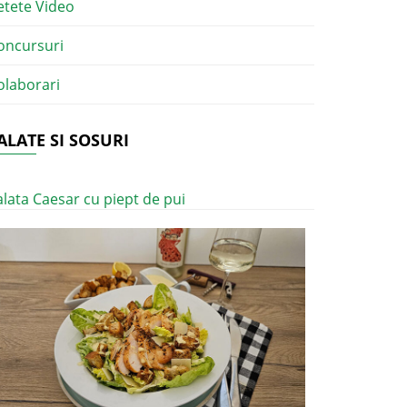
etete Video
oncursuri
olaborari
ALATE SI SOSURI
alata Caesar cu piept de pui