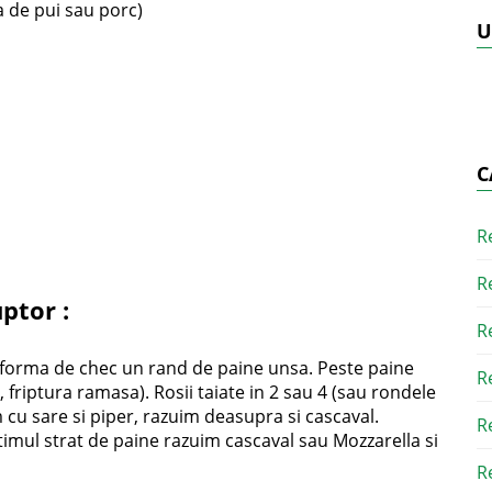
a de pui sau porc)
U
C
R
R
ptor :
R
n forma de chec un rand de paine unsa. Peste paine
R
friptura ramasa). Rosii taiate in 2 sau 4 (sau rondele
cu sare si piper, razuim deasupra si cascaval.
R
ltimul strat de paine razuim cascaval sau Mozzarella si
R