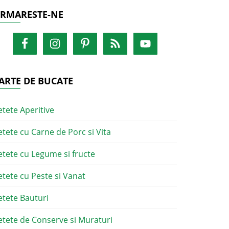
RMARESTE-NE
ARTE DE BUCATE
etete Aperitive
etete cu Carne de Porc si Vita
etete cu Legume si fructe
etete cu Peste si Vanat
etete Bauturi
etete de Conserve si Muraturi