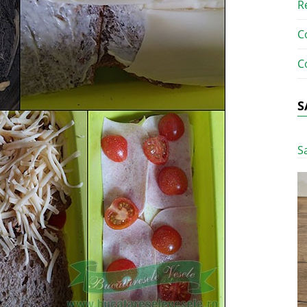
R
C
C
S
S