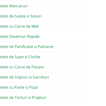
etete Mancaruri
etete de Salate si Sosuri
etete cu Carne de Miel
etete Deserturi Rapide
etete de Panificatie si Patiserie
etete de Supe si Ciorbe
etete cu Carne de Pasare
etete de Fripturi si Garnituri
etete cu Paste si Pizza
tete de Torturi si Prajituri