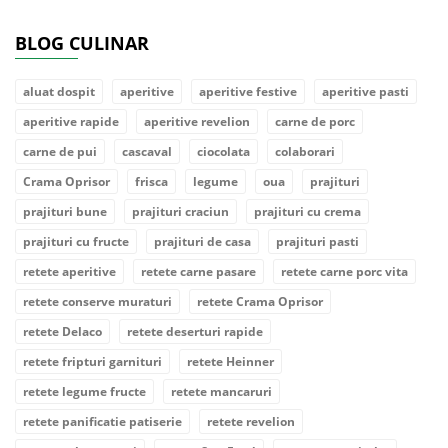
BLOG CULINAR
aluat dospit
aperitive
aperitive festive
aperitive pasti
aperitive rapide
aperitive revelion
carne de porc
carne de pui
cascaval
ciocolata
colaborari
Crama Oprisor
frisca
legume
oua
prajituri
prajituri bune
prajituri craciun
prajituri cu crema
prajituri cu fructe
prajituri de casa
prajituri pasti
retete aperitive
retete carne pasare
retete carne porc vita
retete conserve muraturi
retete Crama Oprisor
retete Delaco
retete deserturi rapide
retete fripturi garnituri
retete Heinner
retete legume fructe
retete mancaruri
retete panificatie patiserie
retete revelion