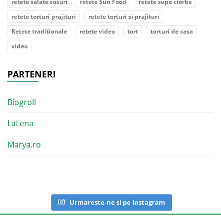
retete salate sosuri
retete Sun Food
retete supe ciorbe
retete torturi prajituri
retete torturi si prajituri
Retete traditionale
retete video
tort
torturi de casa
video
PARTENERI
Blogroll
LaLena
Marya.ro
Urmareste-ne si pe Instagram