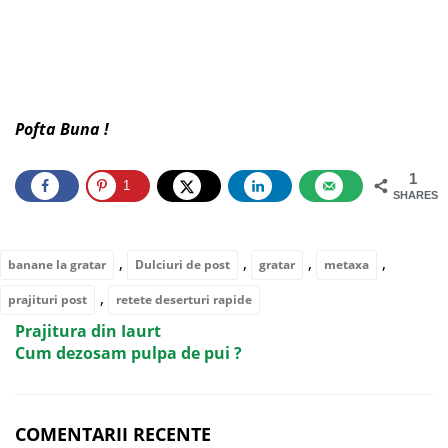
Pofta Buna !
1
1
SHARES
,
,
,
,
banane la gratar
Dulciuri de post
gratar
metaxa
,
prajituri post
retete deserturi rapide
Prajitura din Iaurt
Cum dezosam pulpa de pui ?
COMENTARII RECENTE