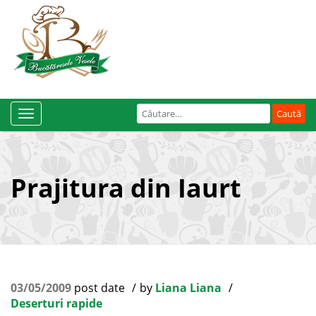
Caută
Toggle
după:
Navigation
Prajitura din Iaurt
03/05/2009
post date
by
Liana Liana
Deserturi rapide