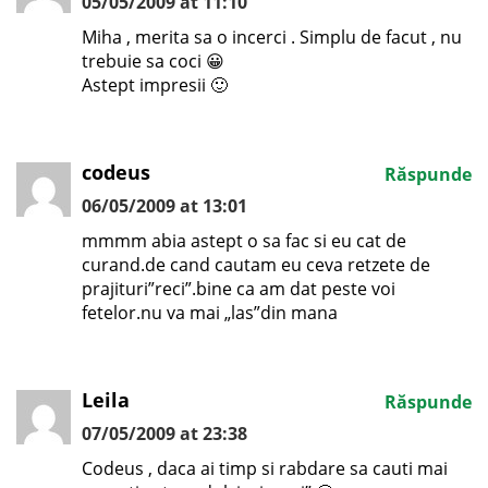
05/05/2009 at 11:10
Miha , merita sa o incerci . Simplu de facut , nu
trebuie sa coci 😀
Astept impresii 🙂
codeus
Răspunde
06/05/2009 at 13:01
mmmm abia astept o sa fac si eu cat de
curand.de cand cautam eu ceva retzete de
prajituri”reci”.bine ca am dat peste voi
fetelor.nu va mai „las”din mana
Leila
Răspunde
07/05/2009 at 23:38
Codeus , daca ai timp si rabdare sa cauti mai