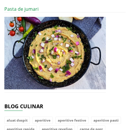
Pasta de jumari
BLOG CULINAR
aluat dospit
aperitive
aperitive festive
aperitive pasti
aperitive rapide
aperitive revelion
carne de porc