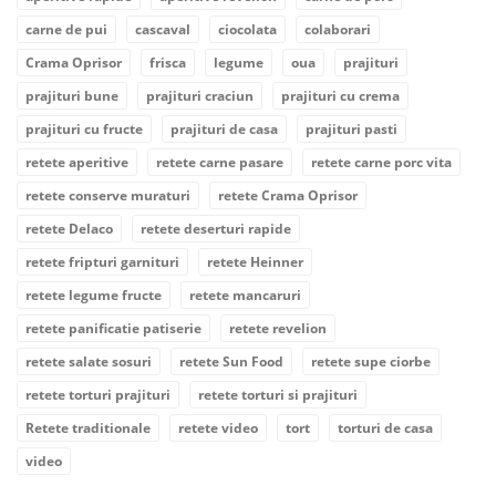
carne de pui
cascaval
ciocolata
colaborari
Crama Oprisor
frisca
legume
oua
prajituri
prajituri bune
prajituri craciun
prajituri cu crema
prajituri cu fructe
prajituri de casa
prajituri pasti
retete aperitive
retete carne pasare
retete carne porc vita
retete conserve muraturi
retete Crama Oprisor
retete Delaco
retete deserturi rapide
retete fripturi garnituri
retete Heinner
retete legume fructe
retete mancaruri
retete panificatie patiserie
retete revelion
retete salate sosuri
retete Sun Food
retete supe ciorbe
retete torturi prajituri
retete torturi si prajituri
Retete traditionale
retete video
tort
torturi de casa
video