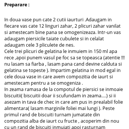
Preparare :
In doua vase pun cate 2 cutii iaurturi .Adaugam in
fiecare vas cate 12 linguri zahar, 2 plicuri zahar vanilat
si amestecam bine pana se omogenizeaza. Intr-un vas
adaugam piersicile taiate cubulete si in celalat
adaugam cele 3 pliculete de nes.
Cele trei plicuri de gelatina le inmuiem in 150 ml apa
rece ,apoi punem vasul pe foc sa se topeasca (atentie !!!
nu lasam sa fiarba , lasam pana cand devine calduta si
gelatina se topeste ). Impartim gelatina in mod egal in
cele doua vase in care avem compozitia de iaurt si
amestecam pentru a se omogeniza .
In zeama ramasa de la compotul de piersici se inmoaie
biscuitii( biscuitii doar ii scufundam in zeama….) si ii
asezam in tava de chec in care am pus in prealabil folie
alimentara( lasam marginile foliei mai lungi ). Peste
primul rand de biscuiti turnam jumatate din
compozitia alba de iaurt cu fructe , acoperim din nou
cu un rand de biscuiti inmuiati apoi rasturnam