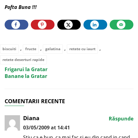
Pofta Buna !!!
,
,
,
,
biscuiti
fructe
gelatina
retete cu iaurt
retete deserturi rapide
Frigarui la Gratar
Banane la Gratar
COMENTARII RECENTE
Diana
Răspunde
03/05/2009 at 14:41
Stiu ca e bun, ca mai fac si eu din cand in cand