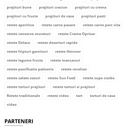
prajituri bune
prajituri craciun
prajituri cu crema
prajituri cu fructe
prajituri de casa
prajituri pasti
retete aperitive
retete carne pasare
retete carne porc vita
retete conserve muraturi
retete Crama Oprisor
retete Delaco
retete deserturi rapide
retete fripturi garnituri
retete Heinner
retete legume fructe
retete mancaruri
retete panificatie patiserie
retete revelion
retete salate sosuri
retete Sun Food
retete supe ciorbe
retete torturi prajituri
retete torturi si prajituri
Retete traditionale
retete video
tort
torturi de casa
video
PARTENERI