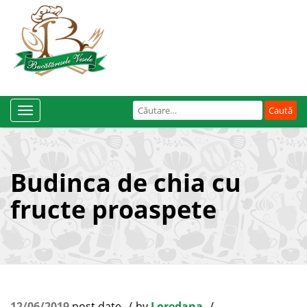
Caută
Toggle
după:
Navigation
Budinca de chia cu
fructe proaspete
12/06/2019
post date
by
Loredana