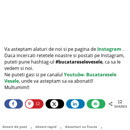
Va asteptam alaturi de noi si pe pagina de
Instagram
.
Daca incercati retetele noastre si postati pe Instagram,
puteti pune hashtag-ul
#bucatareselevesele
, ca sa le
vedem si noi.
Ne puteti gasi si pe canalul
Youtube- Bucataresele
Vesele
, unde va asteptam sa va abonati!!
Multumim!!
12
12
SHARES
,
,
,
desert de post
desert rapid
deserturi cu fructe