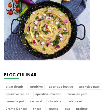
BLOG CULINAR
aluat dospit
aperitive
aperitive festive
aperitive pasti
aperitive rapide
aperitive revelion
carne de porc
carne de pui
cascaval
ciocolata
colaborari
Crama Oprisor
frisca
legume
oua
prajituri