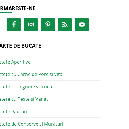
RMARESTE-NE
ARTE DE BUCATE
etete Aperitive
etete cu Carne de Porc si Vita
etete cu Legume si fructe
etete cu Peste si Vanat
etete Bauturi
etete de Conserve si Muraturi