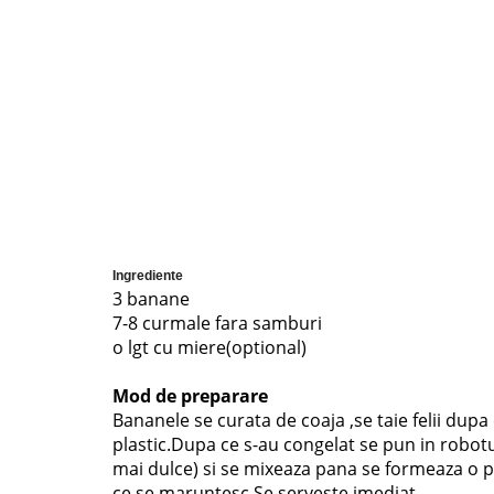
Ingrediente
3 banane
7-8 curmale fara samburi
o lgt cu miere(optional)
Mod de preparare
Bananele se curata de coaja ,se taie felii dup
plastic.Dupa ce s-au congelat se pun in robot
mai dulce) si se mixeaza pana se formeaza o 
ce se maruntesc.Se serveste imediat.