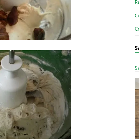
R
C
C
S
S