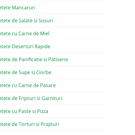
etete Mancaruri
etete de Salate si Sosuri
etete cu Carne de Miel
etete Deserturi Rapide
etete de Panificatie si Patiserie
etete de Supe si Ciorbe
etete cu Carne de Pasare
etete de Fripturi si Garnituri
etete cu Paste si Pizza
tete de Torturi si Prajituri