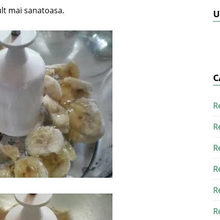
ult mai sanatoasa.
U
C
R
R
R
R
R
R